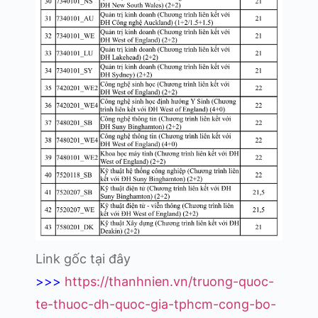
Link gốc tại đây
>>>
https://thanhnien.vn/truong-quoc-
te-thuoc-dh-quoc-gia-tphcm-cong-bo-