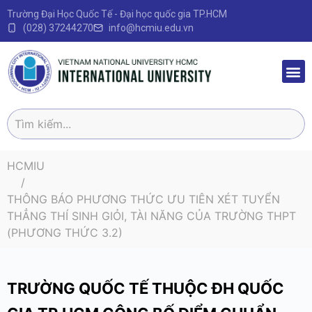
Trường Đại Học Quốc Tế - Đại học quốc gia TP.HCM
(028) 37244270
info@hcmiu.edu.vn
Trang 
Sau Đại
Chương 
Quy định – V
HCMIU
THÔNG BÁO PHƯƠNG THỨC ƯU TIÊN XÉT TUYỂN
THẲNG THÍ SINH GIỎI, TÀI NĂNG CỦA TRƯỜNG THPT
(PHƯƠNG THỨC 3.2)
TRƯỜNG QUỐC TẾ THUỘC ĐH QUỐC