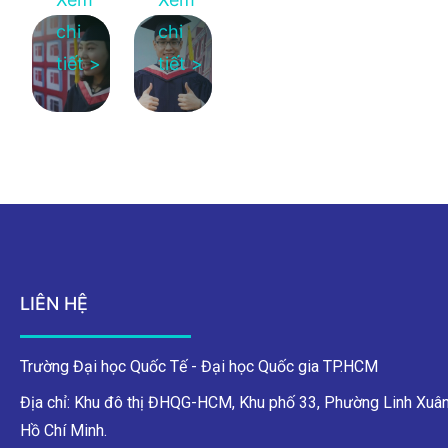
chi
chi
tiết >
tiết >
LIÊN HỆ
Trường Đại học Quốc Tế - Đại học Quốc gia TP.HCM
Địa chỉ: Khu đô thị ĐHQG-HCM, Khu phố 33, Phường Linh Xuân
Hồ Chí Minh.