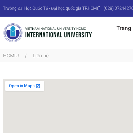
Trường Đại Học Quốc Tế - Đại học quốc gia TP.HCM
(028) 3724427
Trang
HCMIU
Liên hệ