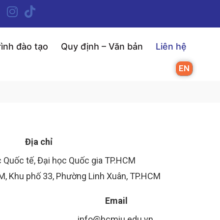
ình đào tạo
Quy định – Văn bản
Liên hệ
EN
Địa chỉ
 Quốc tế, Đại học Quốc gia TP.HCM
, Khu phố 33, Phường Linh Xuân, TP.HCM
Email
info@hcmiu.edu.vn ​