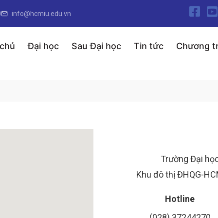
0
info@hcmiu.edu.vn
 chủ
Đại học
Sau Đại học
Tin tức
Chương tr
Trường Đại học
Khu đô thị ĐHQG-HCM
Hotline
(028) 37244270