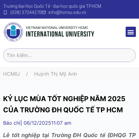
Trường Đại Học Quốc Tế - Đại học quốc gia TP.HCM
(028) 37244270
info@hcmiu.edu.vn
Trang 
Sau Đại
Chương 
Quy định – V
HCMIU
Huỳnh Thị Mỹ Anh
KỶ LỤC MÙA TỐT NGHIỆP NĂM 2025
CỦA TRƯỜNG ĐH QUỐC TẾ TP HCM
Báo chí
|
06/12/2025
11:07 am
Lễ tốt nghiệp tại Trường ĐH Quốc tế (ĐHQG TP