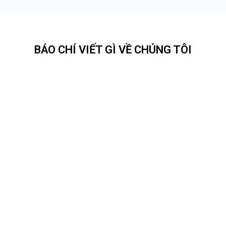
BÁO CHÍ VIẾT GÌ VỀ CHÚNG TÔI
Nguyễn
Lê
Võ Đình
Hưng
Phạm
Doãn
Quang
Nguyệt
Khải
Thương
Thủ khoa