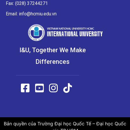
Fax: (028) 37244271
Email: info@hcmiu.edu.vn
I&U, Together We Make
Differences
Bản quyền của Trường Đại học Quốc Tế – Đại học Quốc