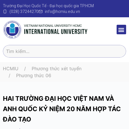
Trường Đại Học Quốc Tế - Đại học quốc gia TP.HCM
(028) 37244270
info@hcmiu.edu.vn
Trang 
Sau Đại
Chương 
Quy định – V
HCMIU
Phương thức xét tuyển
Phương thức 06
HAI TRƯỜNG ĐẠI HỌC VIỆT NAM VÀ
ANH QUỐC KỶ NIỆM 20 NĂM HỢP TÁC
ĐÀO TẠO