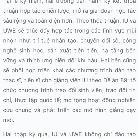
Tại lễ kỷ niệm, hai trường tiến hành ký kết thỏa
thuận hợp tác chiến lược, mở ra giai đoạn hợp tác
sâu rộng và toàn diện hơn. Theo thỏa thuận, IU và
UWE sẽ thúc đẩy hợp tác trong các lĩnh vực mũi
nhọn như: trí tuệ nhân tạo, chuyển đổi số, công
nghệ sinh học, sản xuất tiên tiến, hạ tầng bền
vững và thích ứng biến đổi khí hậu. Hai bên cũng
sẽ phối hợp triển khai các chương trình đào tạo
thạc sĩ, tiến sĩ cho giảng viên IU theo Đề án 89; tổ
chức chương trình trao đổi sinh viên, trao đổi tín
chỉ, thực tập quốc tế; mở rộng hoạt động nghiên
cứu chung và phát triển các mô hình giảng dạy
mới.
Hai thập kỷ qua, IU và UWE không chỉ đào tạo