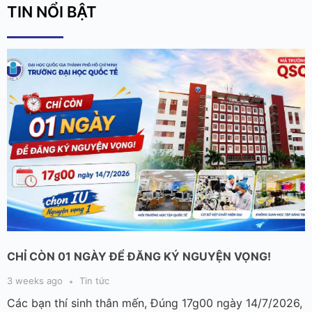
TIN NỔI BẬT
CHỈ CÒN 01 NGÀY ĐỂ ĐĂNG KÝ NGUYỆN VỌNG!
3 weeks ago
Tin tức
Các bạn thí sinh thân mến, Đúng 17g00 ngày 14/7/2026,