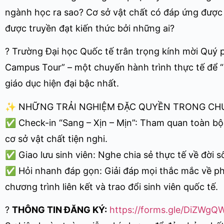
ngành học ra sao? Cơ sở vật chất có đáp ứng được
được truyền đạt kiến thức bởi những ai?
? Trường Đại học Quốc tế trân trọng kính mời Quý 
Campus Tour” – một chuyến hành trình thực tế để “
giáo dục hiện đại bậc nhất.
✨ NHỮNG TRẢI NGHIỆM ĐẶC QUYỀN TRONG CH
✅ Check-in “Sang – Xịn – Mịn”: Tham quan toàn bộ 
cơ sở vật chất tiện nghi.
✅ Giao lưu sinh viên: Nghe chia sẻ thực tế về đời 
✅ Hỏi nhanh đáp gọn: Giải đáp mọi thắc mắc về ph
chương trình liên kết và trao đổi sinh viên quốc tế.
?
THÔNG TIN ĐĂNG KÝ:
https://forms.gle/DiZWg