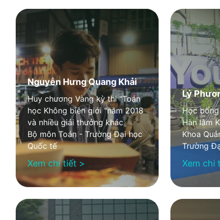
Nguyễn Hưng Quang Khải
Lý Phươ
Huy chương Vàng kỳ thi "Toán
học Không biên giới "năm 2018
Học bổng 
và nhiều giải thưởng khác
Hàn lâm 
Bộ môn Toán - Trường Đại học
Khoa Quản
Quốc tế
Trường Đạ
Xem chi tiết >
Xem chi t