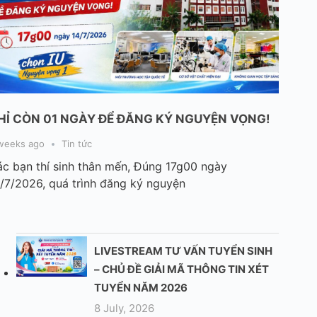
HỈ CÒN 01 NGÀY ĐỂ ĐĂNG KÝ NGUYỆN VỌNG!
weeks ago
Tin tức
c bạn thí sinh thân mến, Đúng 17g00 ngày
/7/2026, quá trình đăng ký nguyện
LIVESTREAM TƯ VẤN TUYỂN SINH
– CHỦ ĐỀ GIẢI MÃ THÔNG TIN XÉT
TUYỂN NĂM 2026
8 July, 2026