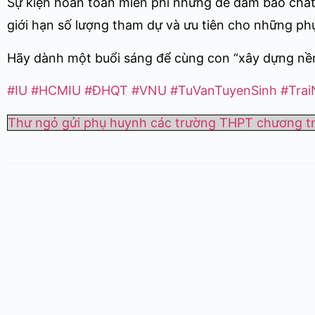
Sự kiện hoàn toàn miễn phí nhưng để đảm bảo chất
giới hạn số lượng tham dự và ưu tiên cho những p
Hãy dành một buổi sáng để cùng con “xây dựng nề
#IU
#HCMIU
#ĐHQT
#VNU
#TuVanTuyenSinh
#Trai
Thư ngỏ gửi phụ huynh các trường THPT chương trì