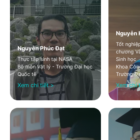
Nguyễn 
Tốt nghiệ
Nguyễn Phúc Đạt
chương V
Thực tập sinh tại NASA
Sinh học
Bộ môn Vật lý - Trường Đại học
Khoa Công
Quốc tế
Trường Đạ
Xem chi tiết >
Xem chi t