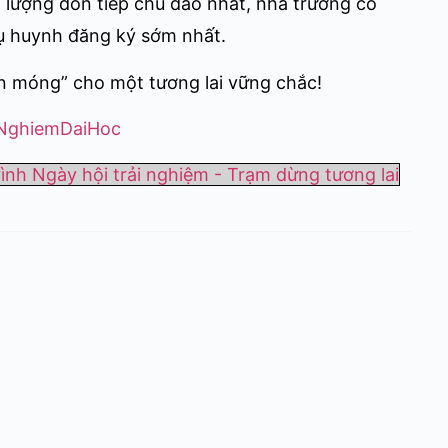
 lượng đón tiếp chu đáo nhất, nhà trường có
hụ huynh đăng ký sớm nhất.
n móng” cho một tương lai vững chắc!
NghiemDaiHoc
nh Ngày hội trải nghiệm - Trạm dừng tương lai