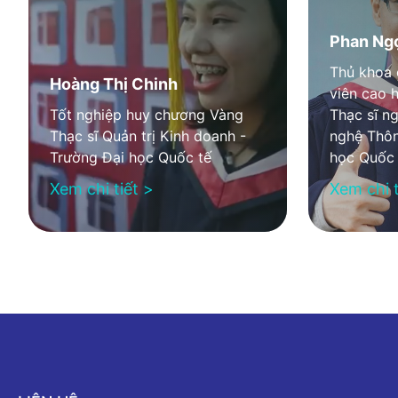
Phan Ng
Thủ khoa 
Hoàng Thị Chinh
viên cao 
Tốt nghiệp huy chương Vàng
Thạc sĩ n
Thạc sĩ Quản trị Kinh doanh -
nghệ Thôn
Trường Đại học Quốc tế
học Quốc 
Xem chi tiết >
Xem chi t