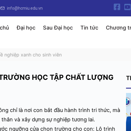
0
info@hcmiu.edu.vn
 chủ
Đại học
Sau Đại học
Tin tức
Chương tr
hề nghiệp xanh cho sinh viên
I TRƯỜNG HỌC TẬP CHẤT LƯỢNG
T
 chỉ là nơi con bắt đầu hành trình tri thức, mà
 thân và xây dựng sự nghiệp tương lai.
rước ngưỡng cửa chọn trường cho con: Lộ trình