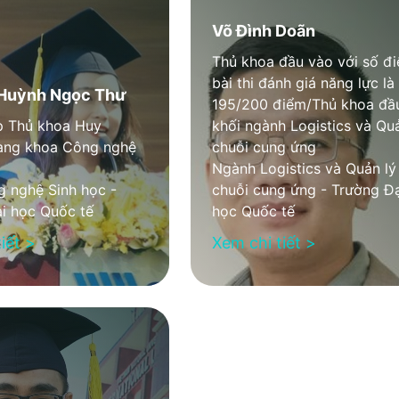
Võ Đình Doãn
Thủ khoa đầu vào với số đ
bài thi đánh giá năng lực là
Huỳnh Ngọc Thư
195/200 điểm/Thủ khoa đầu
p Thủ khoa Huy
khối ngành Logistics và Quả
àng khoa Công nghệ
chuỗi cung ứng
Ngành Logistics và Quản lý
 nghệ Sinh học -
chuỗi cung ứng - Trường Đạ
i học Quốc tế
học Quốc tế
iết >
Xem chi tiết >