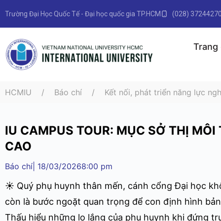
Trường Đại Học Quốc Tế - Đại học quốc gia TP.HCM
(028) 3724427
Trang
HCMIU
Báo chí
Kết nối, phát triển năng lực ng
IU CAMPUS TOUR: MỤC SỞ THỊ MÔ
CAO
Báo chí
|
18/03/2026
8:00 pm
☀ Quý phụ huynh thân mến, cánh cổng Đại học không
còn là bước ngoặt quan trọng để con định hình bản
Thấu hiểu những lo lắng của phụ huynh khi đứng t