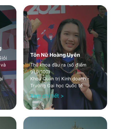
g
Tôn Nữ Hoàng Uyên
Giỏi
 và
Thủ khoa đầu ra (số điểm
91,9/100)
ại
Khoa Quản trị Kinh doanh -
Trường Đại học Quốc tế
Xem chi tiết >