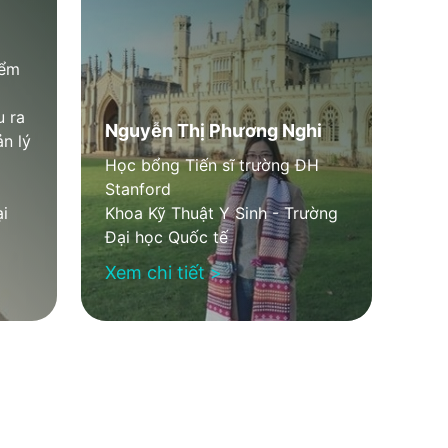
iểm
 ra
Nguyễn Thị Phương Nghi
n lý
Học bổng Tiến sĩ trường ĐH
Stanford
i
Khoa Kỹ Thuật Y Sinh - Trường
Đại học Quốc tế
Xem chi tiết >