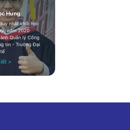
ọc Hưng
duy nhất khối học
học năm 2020
gành Quản lý Công
g tin - Trường Đại
tế
iết >