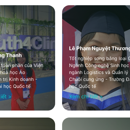
Lê Phạm Nguyệt Thươn
ng Thanh
Tốt nghiệp song bằng loại 
toàn phần của Viện
Ngành Công nghệ Sinh học
Khoa học Áo
ngành Logistics và Quản lý
 trị Kinh doanh -
Chuỗi cung ứng - Trường Đ
i học Quốc tế
học Quốc tế
iết >
Xem chi tiết >