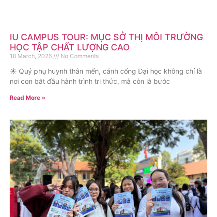
IU CAMPUS TOUR: MỤC SỞ THỊ MÔI TRƯỜNG
HỌC TẬP CHẤT LƯỢNG CAO
18 March, 2026
No Comments
☀ Quý phụ huynh thân mến, cánh cổng Đại học không chỉ là
nơi con bắt đầu hành trình tri thức, mà còn là bước
Read More »