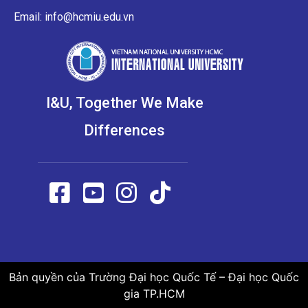
Email: info@hcmiu.edu.vn
I&U, Together We Make
Differences
Bản quyền của Trường Đại học Quốc Tế – Đại học Quốc
gia TP.HCM