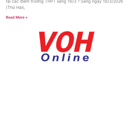
tại các điểm trường THPT sáng 16/3 ? Sáng ngày 16/3/2026
(Thứ Hai),
Read More »
Nguyễn
Lê
Võ Đình
Hưng
Phạm