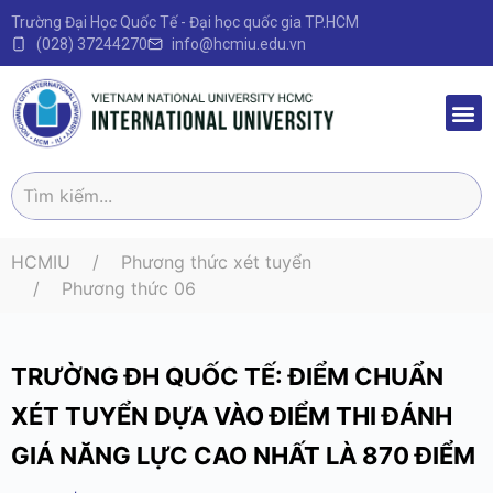
Trường Đại Học Quốc Tế - Đại học quốc gia TP.HCM
(028) 37244270
info@hcmiu.edu.vn
Trang 
Sau Đại
Chương 
Quy định – V
HCMIU
Phương thức xét tuyển
Phương thức 06
TRƯỜNG ĐH QUỐC TẾ: ĐIỂM CHUẨN
XÉT TUYỂN DỰA VÀO ĐIỂM THI ĐÁNH
GIÁ NĂNG LỰC CAO NHẤT LÀ 870 ĐIỂM