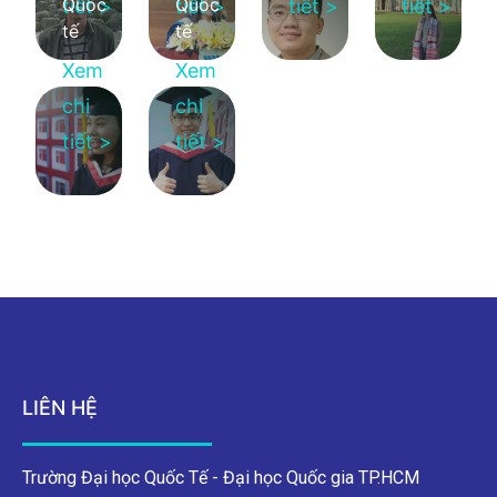
Quốc
Quốc
tiết >
tiết >
tiết >
tiết >
tế
tế
Xem
Xem
chi
chi
tiết >
tiết >
LIÊN HỆ
Trường Đại học Quốc Tế - Đại học Quốc gia TP.HCM