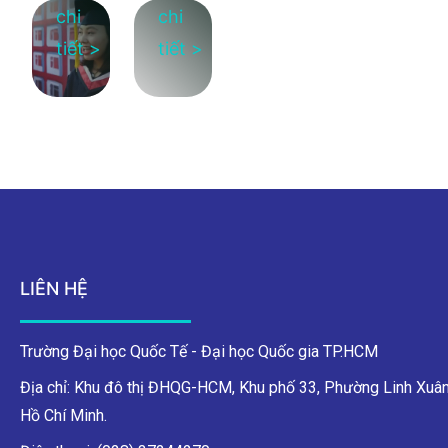
chi
chi
tiết >
tiết >
LIÊN HỆ
Trường Đại học Quốc Tế - Đại học Quốc gia TP.HCM
Địa chỉ: Khu đô thị ĐHQG-HCM, Khu phố 33, Phường Linh Xuân
Hồ Chí Minh.