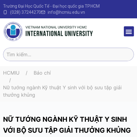
Trường Đại Học Quốc Tế - Đại học quốc gia TP.HCM
(028) 37244270
info@hcmiu.edu.vn
Trang 
Sau Đại
Chương 
Quy định – V
HCMIU
Báo chí
Nữ tướng ngành Kỹ thuật Y sinh với bộ sưu tập giải
thưởng khủng
NỮ TƯỚNG NGÀNH KỸ THUẬT Y SINH
VỚI BỘ SƯU TẬP GIẢI THƯỞNG KHỦNG