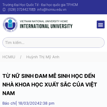
Trường Đại Học Quốc Tế - Đại học quốc gia TP.HCM
(028) 37244270
info@hcmiu.edu.vn
Trang 
Sau Đại
Chương 
Quy định – V
HCMIU
Huỳnh Thị Mỹ Anh
TỪ NỮ SINH ĐAM MÊ SINH HỌC ĐẾN
NHÀ KHOA HỌC XUẤT SẮC CỦA VIỆT
NAM
Báo chí
|
18/03/2024
2:38 pm