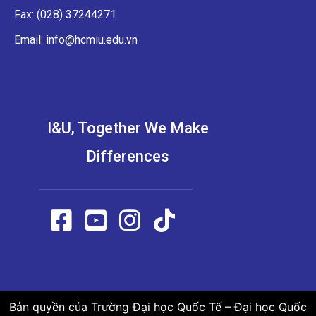
Fax: (028) 37244271
Email: info@hcmiu.edu.vn
I&U, Together We Make
Differences
Bản quyền của Trường Đại học Quốc Tế – Đại học Quốc