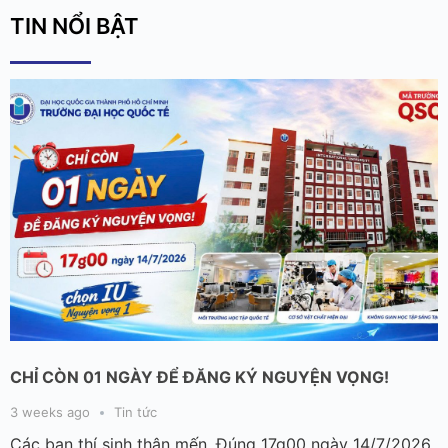
TIN NỔI BẬT
CHỈ CÒN 01 NGÀY ĐỂ ĐĂNG KÝ NGUYỆN VỌNG!
3 weeks ago
Tin tức
Các bạn thí sinh thân mến, Đúng 17g00 ngày 14/7/2026,