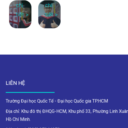
chi
chi
tiết >
tiết >
LIÊN HỆ
Trường Đại học Quốc Tế - Đại học Quốc gia TP.HCM
Địa chỉ: Khu đô thị ĐHQG-HCM, Khu phố 33, Phường Linh Xuân
Hồ Chí Minh.