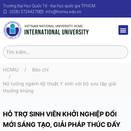
Trường Đại Học Quốc Tế - Đại học quốc gia TP.HCM
(028) 37244270
info@hcmiu.edu.vn
Trang 
Sau Đại
Chương 
Quy định – V
HCMIU
Báo chí
Nữ tướng ngành Kỹ thuật Y sinh với bộ sưu tập giải
thưởng khủng
HỖ TRỢ SINH VIÊN KHỞI NGHIỆP ĐỔI
MỚI SÁNG TẠO, GIẢI PHÁP THÚC ĐẨY