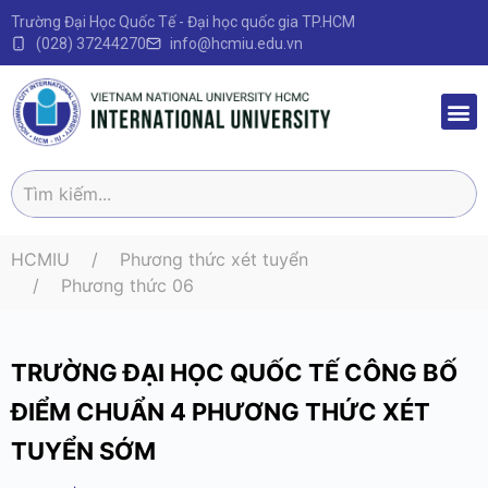
Trường Đại Học Quốc Tế - Đại học quốc gia TP.HCM
(028) 37244270
info@hcmiu.edu.vn
Trang 
Sau Đại
Chương 
Quy định – V
HCMIU
Phương thức xét tuyển
Phương thức 06
TRƯỜNG ĐẠI HỌC QUỐC TẾ CÔNG BỐ
ĐIỂM CHUẨN 4 PHƯƠNG THỨC XÉT
TUYỂN SỚM