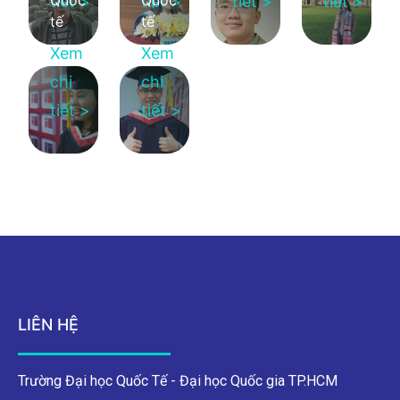
tiết >
tiết >
tiết >
tiết >
tế
tế
Xem
Xem
chi
chi
tiết >
tiết >
LIÊN HỆ
Trường Đại học Quốc Tế - Đại học Quốc gia TP.HCM