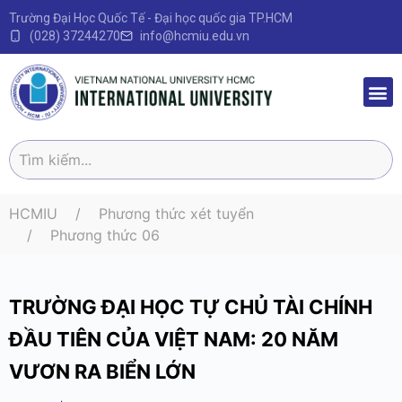
Trường Đại Học Quốc Tế - Đại học quốc gia TP.HCM
(028) 37244270
info@hcmiu.edu.vn
Trang 
Sau Đại
Chương 
Quy định – V
HCMIU
Phương thức xét tuyển
Phương thức 06
TRƯỜNG ĐẠI HỌC TỰ CHỦ TÀI CHÍNH
ĐẦU TIÊN CỦA VIỆT NAM: 20 NĂM
VƯƠN RA BIỂN LỚN