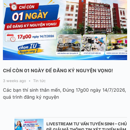
CHỈ CÒN 01 NGÀY ĐỂ ĐĂNG KÝ NGUYỆN VỌNG!
3 weeks ago
Tin tức
Các bạn thí sinh thân mến, Đúng 17g00 ngày 14/7/2026,
quá trình đăng ký nguyện
LIVESTREAM TƯ VẤN TUYỂN SINH – CHỦ
ĐỀ GIẢI MÃ THÔNG TIN XÉT TUYỂN NĂM