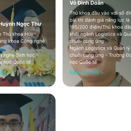
Võ Đình Doãn
Thủ khoa đầu vào với số đ
bài thi đánh giá năng lực là
Huỳnh Ngọc Thư
195/200 điểm/Thủ khoa đầu
p Thủ khoa Huy
khối ngành Logistics và Quả
àng khoa Công nghệ
chuỗi cung ứng
Ngành Logistics và Quản lý
 nghệ Sinh học -
chuỗi cung ứng - Trường Đạ
i học Quốc tế
học Quốc tế
iết >
Xem chi tiết >