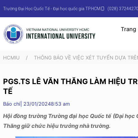
Trường Đại Học Quốc Tế - Đại học quốc gia TP.HCM
(028) 3724427
Trang
HCMIU
THÔNG BÁO VỀ VIỆC XÉT TUYỂN DỰA TRÊ
PGS.TS LÊ VĂN THĂNG LÀM HIỆU 
TẾ
Báo chí
|
23/01/2024
8:53 am
Hội đồng trường Trường đại học Quốc tế (Đại học
Thăng giữ chức hiệu trưởng nhà trường.