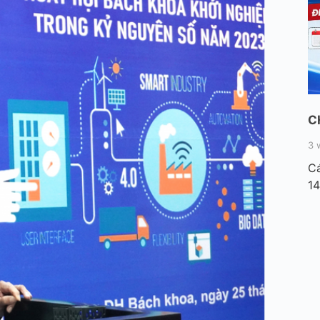
C
3 
Cá
14