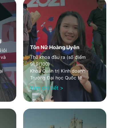
g
Tôn Nữ Hoàng Uyên
Giỏi
 và
Thủ khoa đầu ra (số điểm
91,9/100)
ại
Khoa Quản trị Kinh doanh -
Trường Đại học Quốc tế
Xem chi tiết >