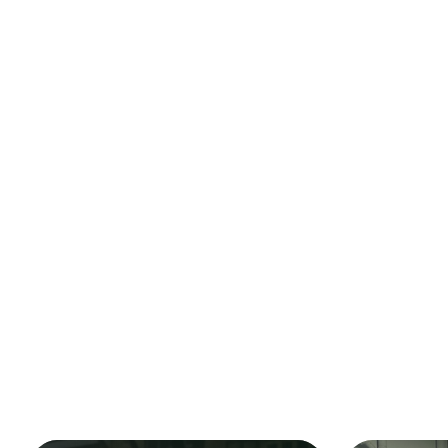
CỰU SINH VIÊN NÓI GÌ VỀ
Tính đến tháng 10.2022, trường Đại học Quốc tế đã có 
Đại học với 7108 cử nhân và kỹ sư, 11 khóa tốt nghiệp 
Thạc sĩ, Tiến sĩ.