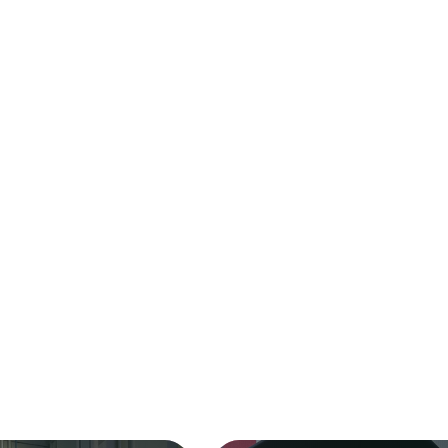
 TRƯỜNG
15 khóa tốt nghiệp bậc
bậc Sau Đại học với 900