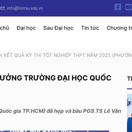
0
info@hcmiu.edu.vn
 chủ
Đại học
Sau Đại học
Tin tức
Chương tr
N KẾT QUẢ KỲ THI TỐT NGHIỆP THPT NĂM 2025 (PHƯƠN
TRƯỞNG TRƯỜNG ĐẠI HỌC QUỐC
T
 Quốc gia TP.HCM) đã họp và bầu PGS.TS Lê Văn