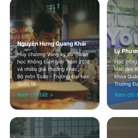
Nguyễn Hưng Quang Khải
Lý Phươ
Huy chương Vàng kỳ thi "Toán
học Không biên giới "năm 2018
Học bổng 
và nhiều giải thưởng khác
Hàn lâm 
Bộ môn Toán - Trường Đại học
Khoa Quản
Quốc tế
Trường Đạ
Xem chi tiết >
Xem chi t