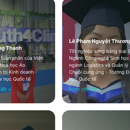
Lê Phạm Nguyệt Thươn
ng Thanh
Tốt nghiệp song bằng loại 
toàn phần của Viện
Ngành Công nghệ Sinh học
Khoa học Áo
ngành Logistics và Quản lý
 trị Kinh doanh -
Chuỗi cung ứng - Trường Đ
i học Quốc tế
học Quốc tế
iết >
Xem chi tiết >