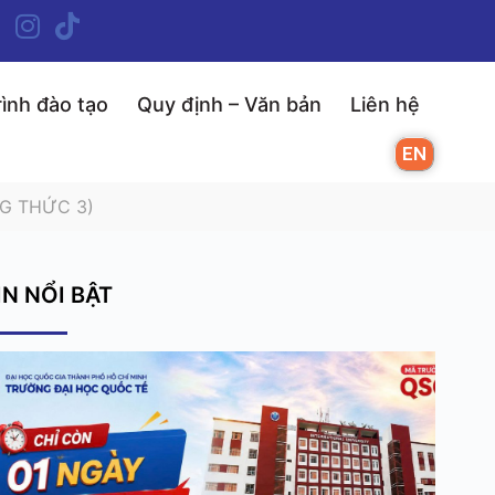
ình đào tạo
Quy định – Văn bản
Liên hệ
EN
G THỨC 3)
IN NỔI BẬT