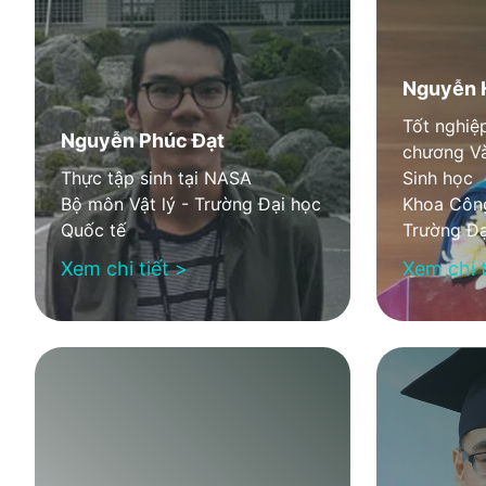
Nguyễn 
Tốt nghiệ
Nguyễn Phúc Đạt
chương V
Thực tập sinh tại NASA
Sinh học
Bộ môn Vật lý - Trường Đại học
Khoa Công
Quốc tế
Trường Đạ
Xem chi tiết >
Xem chi t