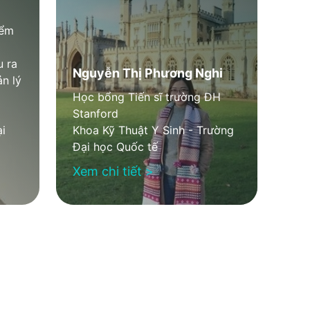
iểm
 ra
Nguyễn Thị Phương Nghi
n lý
Học bổng Tiến sĩ trường ĐH
Stanford
i
Khoa Kỹ Thuật Y Sinh - Trường
Đại học Quốc tế
Xem chi tiết >