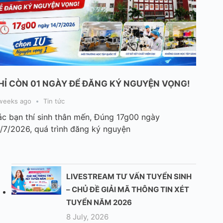
HỈ CÒN 01 NGÀY ĐỂ ĐĂNG KÝ NGUYỆN VỌNG!
weeks ago
Tin tức
c bạn thí sinh thân mến, Đúng 17g00 ngày
/7/2026, quá trình đăng ký nguyện
LIVESTREAM TƯ VẤN TUYỂN SINH
– CHỦ ĐỀ GIẢI MÃ THÔNG TIN XÉT
TUYỂN NĂM 2026
8 July, 2026