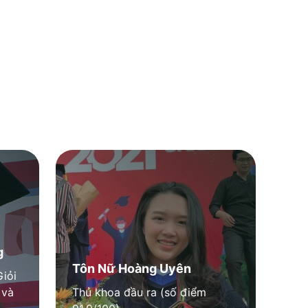
g
Tôn Nữ Hoàng Uyên
Giỏi
 và
Thủ khoa đầu ra (số điểm