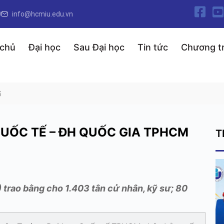
0
info@hcmiu.edu.vn
 chủ
Đại học
Sau Đại học
Tin tức
Chương tr
6
QUỐC TẾ – ĐH QUỐC GIA TPHCM
T
trao bằng cho 1.403 tân cử nhân, kỹ sư; 80