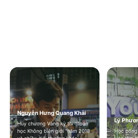
CỰU SINH VIÊN NÓI GÌ VỀ
Tính đến tháng 10.2022, trường Đại học Quốc tế đã có 
Đại học với 7108 cử nhân và kỹ sư, 11 khóa tốt nghiệp 
Thạc sĩ, Tiến sĩ.
Nguyễn Hưng Quang Khải
Lý Phươ
Huy chương Vàng kỳ thi "Toán
học Không biên giới "năm 2018
Học bổng 