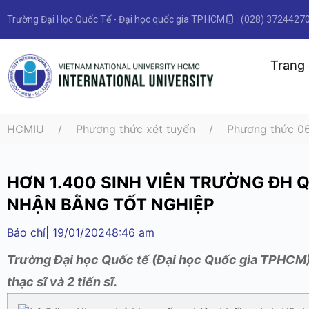
Trường Đại Học Quốc Tế - Đại học quốc gia TP.HCM
(028) 3724427
Trang
HCMIU
Phương thức xét tuyển
Phương thức 0
HƠN 1.400 SINH VIÊN TRƯỜNG ĐH 
NHẬN BẰNG TỐT NGHIỆP
Báo chí
|
19/01/2024
8:46 am
Trường Đại học Quốc tế (Đại học Quốc gia TPHCM) 
thạc sĩ và 2 tiến sĩ.