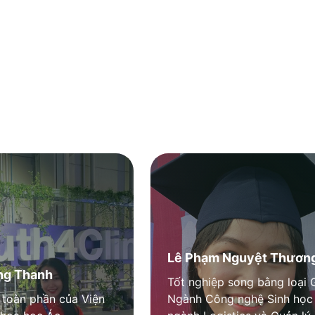
 TRƯỜNG
15 khóa tốt nghiệp bậc
bậc Sau Đại học với 900
Lê Phạm Nguyệt Thươn
ng Thanh
Tốt nghiệp song bằng loại 
toàn phần của Viện
Ngành Công nghệ Sinh học