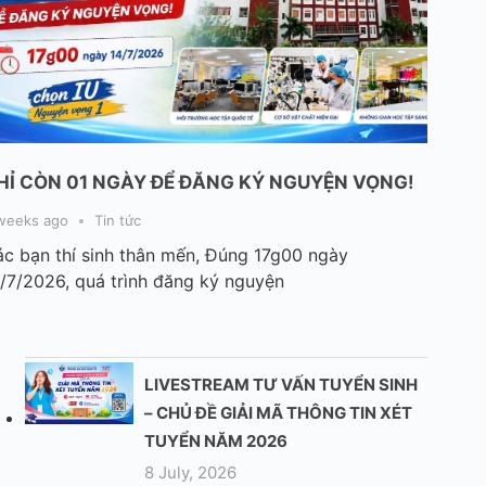
HỈ CÒN 01 NGÀY ĐỂ ĐĂNG KÝ NGUYỆN VỌNG!
weeks ago
Tin tức
c bạn thí sinh thân mến, Đúng 17g00 ngày
/7/2026, quá trình đăng ký nguyện
LIVESTREAM TƯ VẤN TUYỂN SINH
– CHỦ ĐỀ GIẢI MÃ THÔNG TIN XÉT
TUYỂN NĂM 2026
8 July, 2026