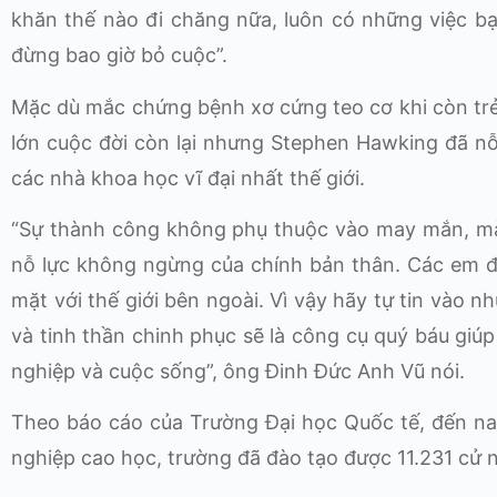
khăn thế nào đi chăng nữa, luôn có những việc b
đừng bao giờ bỏ cuộc”.
Mặc dù mắc chứng bệnh xơ cứng teo cơ khi còn trẻ, 
lớn cuộc đời còn lại nhưng Stephen Hawking đã nỗ
các nhà khoa học vĩ đại nhất thế giới.
“Sự thành công không phụ thuộc vào may mắn, mà 
nỗ lực không ngừng của chính bản thân. Các em đ
mặt với thế giới bên ngoài. Vì vậy hãy tự tin vào n
và tinh thần chinh phục sẽ là công cụ quý báu giú
nghiệp và cuộc sống”, ông Đinh Đức Anh Vũ nói.
Theo báo cáo của Trường Đại học Quốc tế, đến nay,
nghiệp cao học, trường đã đào tạo được 11.231 cử nhâ