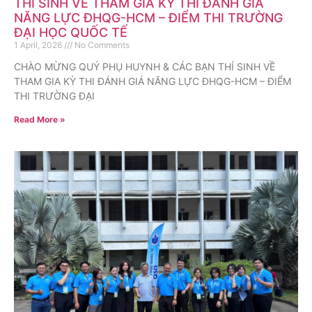
THÍ SINH VỀ THAM GIA KỲ THI ĐÁNH GIÁ
NĂNG LỰC ĐHQG-HCM – ĐIỂM THI TRƯỜNG
ĐẠI HỌC QUỐC TẾ
1 April, 2026
No Comments
CHÀO MỪNG QUÝ PHỤ HUYNH & CÁC BẠN THÍ SINH VỀ
THAM GIA KỲ THI ĐÁNH GIÁ NĂNG LỰC ĐHQG-HCM – ĐIỂM
THI TRƯỜNG ĐẠI
Read More »