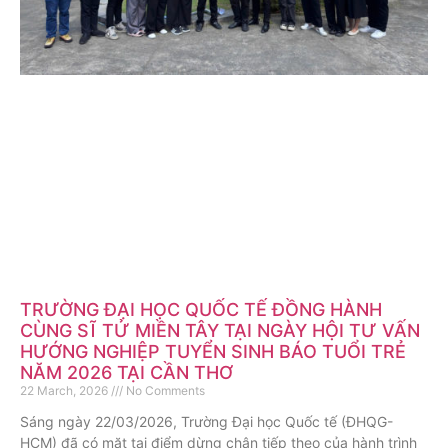
Nguyễn
Lê
TRƯỜNG ĐẠI HỌC QUỐC TẾ ĐỒNG HÀNH
Võ Đình
Hưng
Phạm
CÙNG SĨ TỬ MIỀN TÂY TẠI NGÀY HỘI TƯ VẤN
Doãn
Quang
Nguyệt
HƯỚNG NGHIỆP TUYỂN SINH BÁO TUỔI TRẺ
Khải
Thương
NĂM 2026 TẠI CẦN THƠ
Thủ khoa
22 March, 2026
No Comments
Phan
Lý
Huy
Tốt
đầu vào
Ngọc
Phương
Sáng ngày 22/03/2026, Trường Đại học Quốc tế (ĐHQG-
Nguyễn
chương
nghiệp
với số
Hưng
Thanh
HCM) đã có mặt tại điểm dừng chân tiếp theo của hành trình