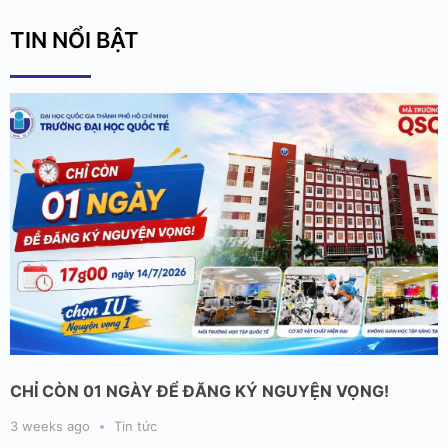
TIN NỔI BẬT
CHỈ CÒN 01 NGÀY ĐỂ ĐĂNG KÝ NGUYỆN VỌNG!
3 weeks ago
Tin tức