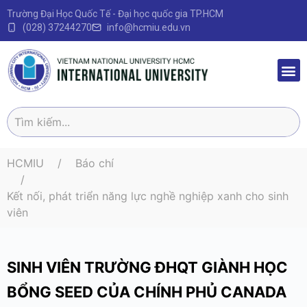
Trường Đại Học Quốc Tế - Đại học quốc gia TP.HCM
(028) 37244270
info@hcmiu.edu.vn
Trang 
Sau Đại
Chương 
Quy định – V
HCMIU
Báo chí
Kết nối, phát triển năng lực nghề nghiệp xanh cho sinh
viên
SINH VIÊN TRƯỜNG ĐHQT GIÀNH HỌC
BỔNG SEED CỦA CHÍNH PHỦ CANADA