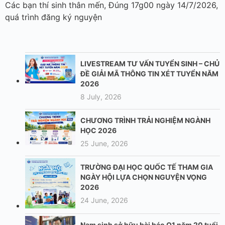
Các bạn thí sinh thân mến, Đúng 17g00 ngày 14/7/2026,
quá trình đăng ký nguyện
LIVESTREAM TƯ VẤN TUYỂN SINH – CHỦ
ĐỀ GIẢI MÃ THÔNG TIN XÉT TUYỂN NĂM
2026
8 July, 2026
CHƯƠNG TRÌNH TRẢI NGHIỆM NGÀNH
HỌC 2026
25 June, 2026
TRƯỜNG ĐẠI HỌC QUỐC TẾ THAM GIA
NGÀY HỘI LỰA CHỌN NGUYỆN VỌNG
2026
24 June, 2026
Nam sinh sở hữu bài báo Q1 năm 20 tuổi,