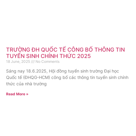
Nguyễn
Lê
Võ Đình
Hưng
Phạm
Doãn
Quang
Nguyệt
TRƯỜNG ĐH QUỐC TẾ CÔNG BỐ THÔNG TIN
Khải
Thương
TUYỂN SINH CHÍNH THỨC 2025
Thủ khoa
18 June, 2025
No Comments
Phan
Lý
Huy
Tốt
đầu vào
Ngọc
Phương
Sáng nay 18.6.2025, Hội đồng tuyển sinh trường Đại học
Nguyễn
chương
nghiệp
với số
Hưng
Thanh
Quốc tế (ĐHQG-HCM) công bố các thông tin tuyển sinh chính
Huỳnh
Vàng kỳ
song
điểm bài
thức của nhà trường
Ngọc
Thủ
Tôn Nữ
thi "Toán
Học
bằng
thi đánh
Thư
Hoàng
khoa
Read More »
học
bổng
loại Giỏi
giá năng
Uyên
duy
Không
toàn
Ngành
Tốt
lực là
nhất
biên giới
phần của
Công
Thủ
nghiệp
195/200
khối
Nguyễn
"năm
Viện Hàn
nghệ
khoa
Thủ
điểm/Thủ
học
Thị
2018 và
lâm
Sinh học
đầu ra
khoa
khoa đầu
Hoàng
Phương
viên
nhiều
Khoa
và ngành
(số điểm
Huy
ra khối
Thị
Nghi