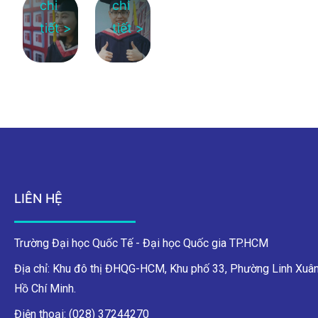
chi
chi
tiết >
tiết >
LIÊN HỆ
Trường Đại học Quốc Tế - Đại học Quốc gia TP.HCM
Địa chỉ: Khu đô thị ĐHQG-HCM, Khu phố 33, Phường Linh Xuân
Hồ Chí Minh.
Điện thoại: (028) 37244270