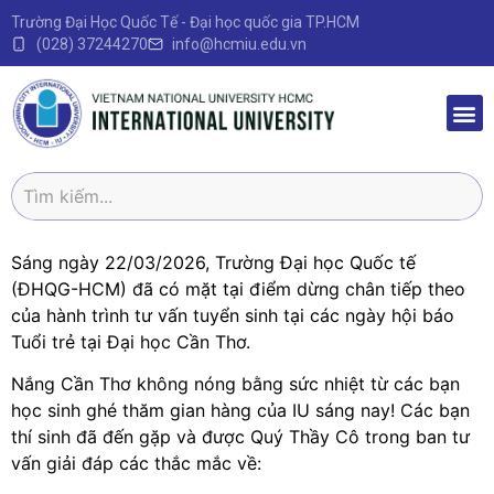
Trường Đại Học Quốc Tế - Đại học quốc gia TP.HCM
(028) 37244270
info@hcmiu.edu.vn
Trang 
Sau Đại
Chương 
Quy định – V
Sáng ngày 22/03/2026, Trường Đại học Quốc tế
(ĐHQG-HCM) đã có mặt tại điểm dừng chân tiếp theo
của hành trình tư vấn tuyển sinh tại các ngày hội báo
Tuổi trẻ tại Đại học Cần Thơ.
Nắng Cần Thơ không nóng bằng sức nhiệt từ các bạn
học sinh ghé thăm gian hàng của IU sáng nay! Các bạn
thí sinh đã đến gặp và được Quý Thầy Cô trong ban tư
vấn giải đáp các thắc mắc về: