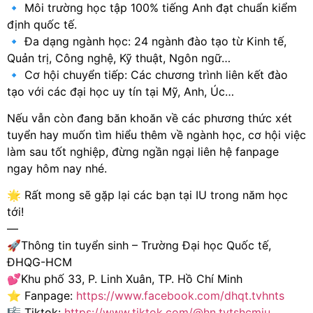
🔹 Môi trường học tập 100% tiếng Anh đạt chuẩn kiểm
định quốc tế.
🔹 Đa dạng ngành học: 24 ngành đào tạo từ Kinh tế,
Quản trị, Công nghệ, Kỹ thuật, Ngôn ngữ…
🔹 Cơ hội chuyển tiếp: Các chương trình liên kết đào
tạo với các đại học uy tín tại Mỹ, Anh, Úc…
Nếu vẫn còn đang băn khoăn về các phương thức xét
tuyển hay muốn tìm hiểu thêm về ngành học, cơ hội việc
làm sau tốt nghiệp, đừng ngần ngại liên hệ fanpage
ngay hôm nay nhé.
🌟 Rất mong sẽ gặp lại các bạn tại IU trong năm học
tới!
—
🚀Thông tin tuyển sinh – Trường Đại học Quốc tế,
ĐHQG-HCM
💕Khu phố 33, P. Linh Xuân, TP. Hồ Chí Minh
⭐ Fanpage:
https://www.facebook.com/dhqt.tvhnts
🎼 Tiktok:
https://www.tiktok.com/@hn.tvtshcmiu