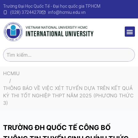
Trường Đại Học Quốc Tế - Đại học quốc gia TP.HCM
(028) 37244270
info@hcmiu.edu.vn
Trang 
Sau Đại
Chương 
Quy định – V
HCMIU
THÔNG BÁO VỀ VIỆC XÉT TUYỂN DỰA TRÊN KẾT QUẢ
KỲ THI TỐT NGHIỆP THPT NĂM 2025 (PHƯƠNG THỨC
3)
TRƯỜNG ĐH QUỐC TẾ CÔNG BỐ