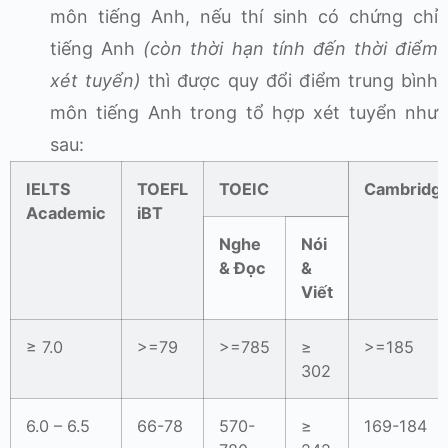
môn tiếng Anh, nếu thí sinh có chứng chỉ
tiếng Anh
(còn thời hạn tính đến thời điểm
xét tuyển)
thì được quy đổi điểm trung bình
môn tiếng Anh trong tổ hợp xét tuyển như
sau:
IELTS
TOEFL
TOEIC
Cambridg
Academic
iBT
Nghe
Nói
& Đọc
&
Viết
≥ 7.0
>=79
>=785
≥
>=185
302
6.0 – 6.5
66-78
570-
≥
169-184