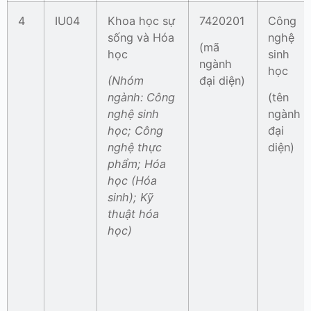
4
IU04
Khoa học sự
7420201
Công
sống và Hóa
nghệ
(mã
học
sinh
ngành
học
(Nhóm
đại diện)
ngành:
Công
(tên
nghệ sinh
ngành
học; Công
đại
nghệ thực
diện)
phẩm; Hóa
học (Hóa
sinh); Kỹ
thuật hóa
học)