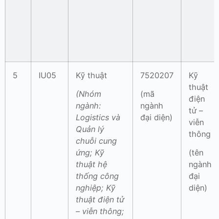
5
IU05
Kỹ thuật
7520207
Kỹ
thuật
(Nhóm
(mã
điện
ngành:
ngành
tử –
Logistics và
đại diện)
viễn
Quản lý
thông
chuỗi cung
ứng; Kỹ
(tên
thuật hệ
ngành
thống công
đại
nghiệp; Kỹ
diện)
thuật điện tử
– viễn thông;