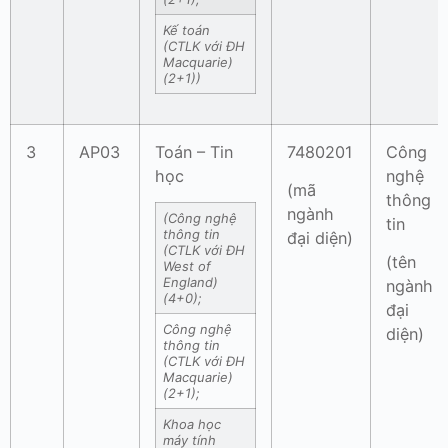
Kế toán
(CTLK với ĐH
Macquarie)
(2+1))
3
AP03
Toán – Tin
7480201
Công
học
nghệ
(mã
thông
ngành
(Công nghệ
tin
thông tin
đại diện)
(CTLK với ĐH
(tên
West of
England)
ngành
(4+0);
đại
Công nghệ
diện)
thông tin
(CTLK với ĐH
Macquarie)
(2+1);
Khoa học
máy tính