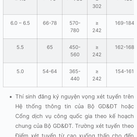
302
6.0 – 6.5
66-78
570-
≥
169-184
780
242
5.5
65
450-
≥
162-168
560
242
5.0
54-64
365-
≥
154-161
440
242
Thí sinh đăng ký nguyện vọng xét tuyển trên
Hệ thống thông tin của Bộ GD&ĐT hoặc
Cổng dịch vụ công quốc gia theo kế hoạch
chung của Bộ GD&ĐT. Trường xét tuyển theo
Điểm xét tuyển từ cao xuống thấp cho đến