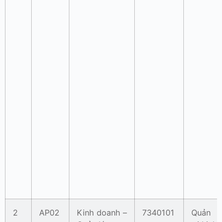
2
AP02
Kinh doanh –
7340101
Quản