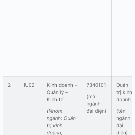
2
IU02
Kinh doanh –
7340101
Quản
Quản lý –
trị kinh
(mã
Kinh tế
doanh
ngành
(Nhóm
đại diện)
(tên
ngành:
Quản
ngành
trị kinh
đại
doanh;
diện)