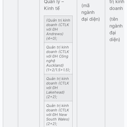
Quản lý –
trị kinh
(mã
Kinh tế
doanh
ngành
đại diện)
(tên
(Quản trị kinh
doanh (CTLK
ngành
với ĐH
đại
Andrews)
(4+0);
diện)
Quản trị kinh
doanh (CTLK
với ĐH Công
nghệ
Auckland)
(1+2/1.5+1.5);
Quản trị kinh
doanh (CTLK
với ĐH
Lakehead)
(2+2);
Quản trị kinh
doanh (CTLK
với ĐH New
South Wales)
(2+2);