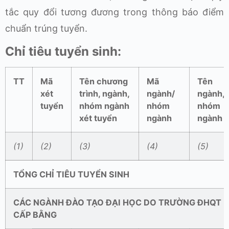
tắc quy đổi tương đương trong thông báo điểm
chuẩn trúng tuyển.
Chỉ tiêu tuyển sinh:
TT
Mã
Tên chương
Mã
Tên
xét
trình, ngành,
ngành/
ngành,
tuyển
nhóm ngành
nhóm
nhóm
xét tuyển
ngành
ngành
(1)
(2)
(3)
(4)
(5)
TỔNG CHỈ TIÊU TUYỂN SINH
CÁC NGÀNH ĐÀO TẠO ĐẠI HỌC DO TRƯỜNG
Đ
HQT
CẤP BẰNG