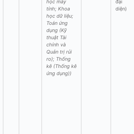
học máy
đại
tính; Khoa
diện)
học dữ liệu;
Toán ứng
dụng (Kỹ
thuật Tài
chính và
Quản trị rủi
ro); Thống
kê (Thống kê
ứng dụng))