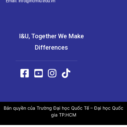
Email: info@hcmiu.edu.vn
I&U, Together We Make
Differences
Bản quyền của Trường Đại học Quốc Tế – Đại học Quốc
gia TP.HCM