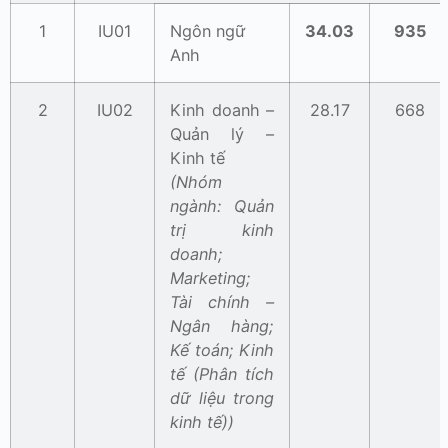
1
IU01
Ngôn ngữ
34.03
935
Anh
2
IU02
Kinh doanh –
28.17
668
Quản lý –
Kinh tế
(Nhóm
ngành: Quản
trị kinh
doanh;
Marketing;
Tài chính –
Ngân hàng;
Kế toán; Kinh
tế (Phân tích
dữ liệu trong
kinh tế))