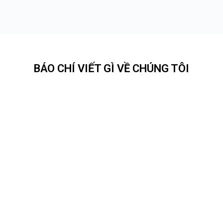
BÁO CHÍ VIẾT GÌ VỀ CHÚNG TÔI
Nguyễn
Lê
Võ Đình
Hưng
Phạm
Doãn
Quang
Nguyệt