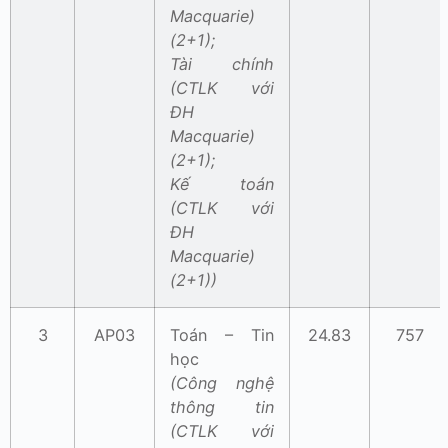
Macquarie)
(2+1);
Tài chính
(CTLK với
ĐH
Macquarie)
(2+1);
Kế toán
(CTLK với
ĐH
Macquarie)
(2+1))
3
AP03
Toán – Tin
24.83
757
học
(Công nghệ
thông tin
(CTLK với