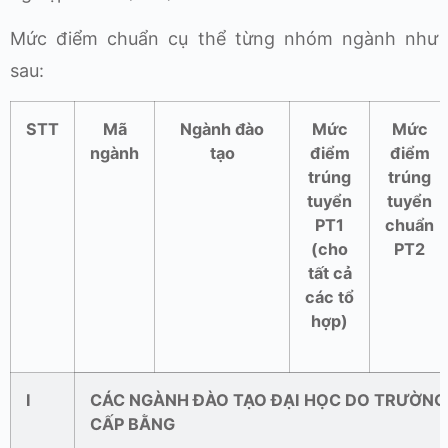
Mức điểm chuẩn cụ thể từng nhóm ngành như
sau:
STT
Mã
Ngành đào
Mức
Mức
ngành
tạo
điểm
điểm
trúng
trúng
tuyển
tuyển
PT1
chuẩn
(cho
PT2
tất cả
các tổ
hợp)
I
CÁC NGÀNH ĐÀO TẠO ĐẠI HỌC DO TRƯỜNG
CẤP BẰNG