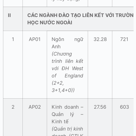
II
CÁC NGÀNH ĐÀO TẠO LIÊN KẾT VỚI TRƯỜNG
HỌC NƯỚC NGOÀI
1
AP01
Ngôn ngữ
32.28
721
Anh
(Chương
trình liên kết
với ĐH West
of England
(2+2,
3+1,4+0))
2
AP02
Kinh doanh –
27.56
603
Quản lý –
Kinh tế
(Quản trị kinh