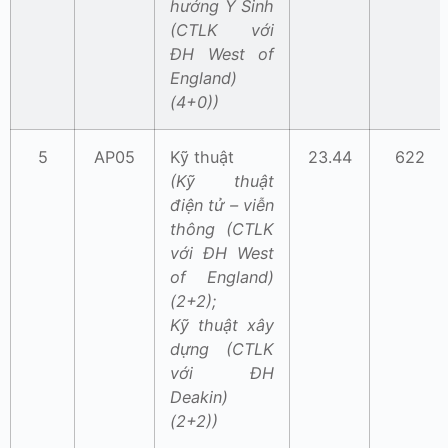
hướng Y Sinh
(CTLK với
ĐH West of
England)
(4+0))
5
AP05
Kỹ thuật
23.44
622
(Kỹ thuật
điện tử – viễn
thông (CTLK
với ĐH West
of England)
(2+2);
Kỹ thuật xây
dựng (CTLK
với ĐH
Deakin)
(2+2))