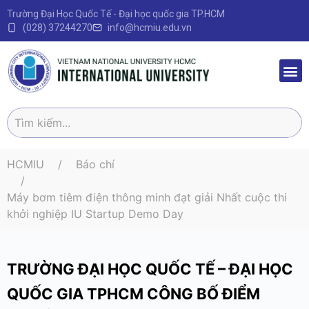
Trường Đại Học Quốc Tế - Đại học quốc gia TP.HCM
(028) 37244270
info@hcmiu.edu.vn
Trang 
Sau Đại
Chương 
Quy định – V
HCMIU
Báo chí
Máy bơm tiêm điện thông minh đạt giải Nhất cuộc thi
khởi nghiệp IU Startup Demo Day
TRƯỜNG ĐẠI HỌC QUỐC TẾ – ĐẠI HỌC
QUỐC GIA TPHCM CÔNG BỐ ĐIỂM