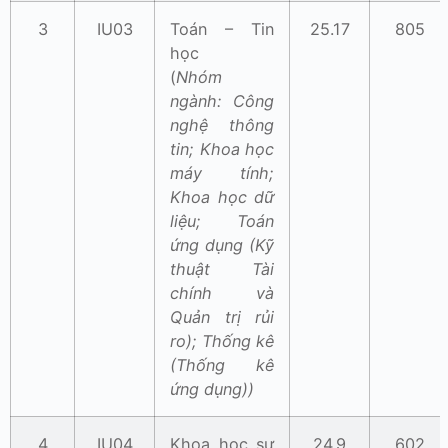
3
IU03
Toán – Tin
25.17
805
học
(
Nhóm
ngành: Công
nghệ thông
tin; Khoa học
máy tính;
Khoa học dữ
liệu; Toán
ứng dụng (Kỹ
thuật Tài
chính và
Quản trị rủi
ro); Thống kê
(Thống kê
ứng dụng))
4
IU04
Khoa học sự
24.9
602