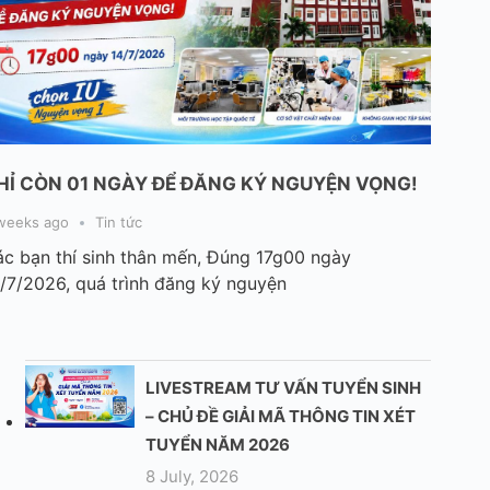
HỈ CÒN 01 NGÀY ĐỂ ĐĂNG KÝ NGUYỆN VỌNG!
weeks ago
Tin tức
c bạn thí sinh thân mến, Đúng 17g00 ngày
/7/2026, quá trình đăng ký nguyện
LIVESTREAM TƯ VẤN TUYỂN SINH
– CHỦ ĐỀ GIẢI MÃ THÔNG TIN XÉT
TUYỂN NĂM 2026
8 July, 2026