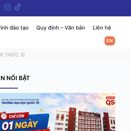
ình đào tạo
Quy định – Văn bản
Liên hệ
EN
G THỨC 3)
IN NỔI BẬT