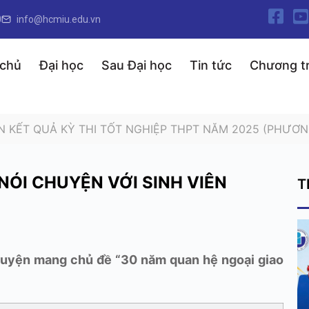
0
info@hcmiu.edu.vn
 chủ
Đại học
Sau Đại học
Tin tức
Chương tr
N KẾT QUẢ KỲ THI TỐT NGHIỆP THPT NĂM 2025 (PHƯƠN
NÓI CHUYỆN VỚI SINH VIÊN
T
 chuyện mang chủ đề “30 năm quan hệ ngoại giao