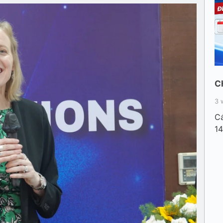
C
3 
Cá
14