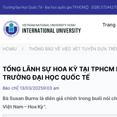
Trường Đại Học Quốc Tế - Đại học quốc gia TP.HCM
(028) 3724427
Trang
HCMIU
THÔNG BÁO VỀ VIỆC XÉT TUYỂN DỰA TRÊ
TỔNG LÃNH SỰ HOA KỲ TẠI TPHCM 
TRƯỜNG ĐẠI HỌC QUỐC TẾ
Báo chí
|
13/03/2025
9:03 am
Bà Susan Burns là diễn giả chính trong buổi nói
Việt Nam – Hoa Kỳ”.