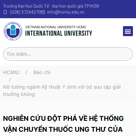
Trường Đại Học Quốc Tế - Đại học quốc gia TP.HCM
(028) 37244270
info@hcmiu.edu.vn
Trang 
Sau Đại
Chương 
Quy định – V
HCMIU
Báo chí
Nữ tướng ngành Kỹ thuật Y sinh với bộ sưu tập giải
thưởng khủng
NGHIÊN CỨU ĐỘT PHÁ VỀ HỆ THỐNG
VẬN CHUYỂN THUỐC UNG THƯ CỦA