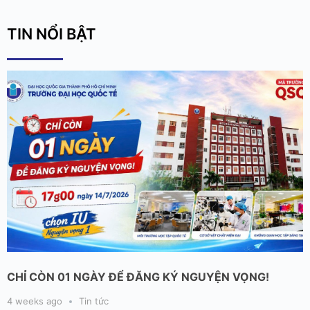
TIN NỔI BẬT
CHỈ CÒN 01 NGÀY ĐỂ ĐĂNG KÝ NGUYỆN VỌNG!
4 weeks ago
Tin tức