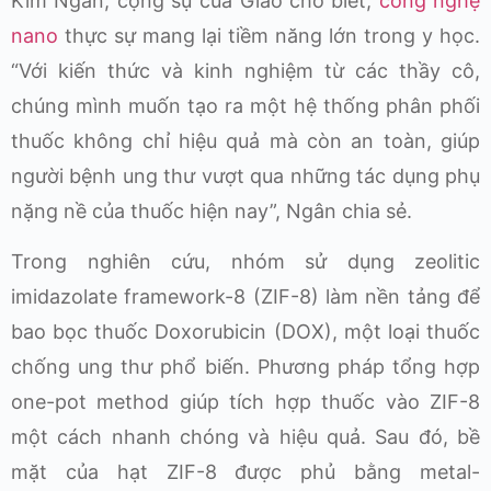
Kim Ngân, cộng sự của Giao cho biết,
công nghệ
nano
thực sự mang lại tiềm năng lớn trong y học.
“Với kiến thức và kinh nghiệm từ các thầy cô,
chúng mình muốn tạo ra một hệ thống phân phối
thuốc không chỉ hiệu quả mà còn an toàn, giúp
người bệnh ung thư vượt qua những tác dụng phụ
nặng nề của thuốc hiện nay”, Ngân chia sẻ.
Trong nghiên cứu, nhóm sử dụng zeolitic
imidazolate framework-8 (ZIF-8) làm nền tảng để
bao bọc thuốc Doxorubicin (DOX), một loại thuốc
chống ung thư phổ biến. Phương pháp tổng hợp
one-pot method giúp tích hợp thuốc vào ZIF-8
một cách nhanh chóng và hiệu quả. Sau đó, bề
mặt của hạt ZIF-8 được phủ bằng metal-