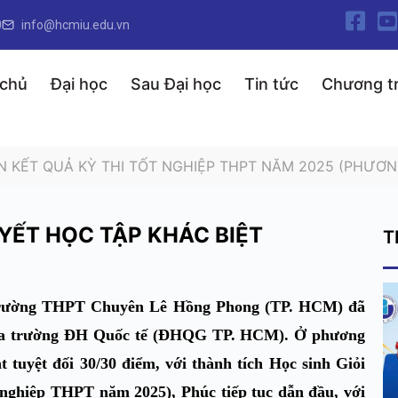
0
info@hcmiu.edu.vn
 chủ
Đại học
Sau Đại học
Tin tức
Chương tr
N KẾT QUẢ KỲ THI TỐT NGHIỆP THPT NĂM 2025 (PHƯƠN
UYẾT HỌC TẬP KHÁC BIỆT
T
 trường THPT Chuyên Lê Hồng Phong (TP. HCM) đã
 của trường ĐH Quốc tế (ĐHQG TP. HCM). Ở phương
t tuyệt đối 30/30 điểm, với thành tích Học sinh Giỏi
 nghiệp THPT năm 2025), Phúc tiếp tục dẫn đầu, với