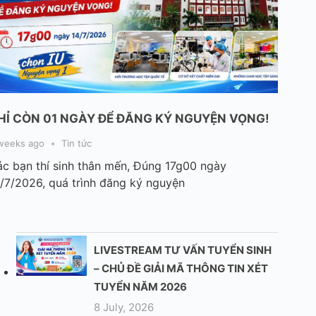
HỈ CÒN 01 NGÀY ĐỂ ĐĂNG KÝ NGUYỆN VỌNG!
weeks ago
Tin tức
c bạn thí sinh thân mến, Đúng 17g00 ngày
/7/2026, quá trình đăng ký nguyện
LIVESTREAM TƯ VẤN TUYỂN SINH
– CHỦ ĐỀ GIẢI MÃ THÔNG TIN XÉT
TUYỂN NĂM 2026
8 July, 2026