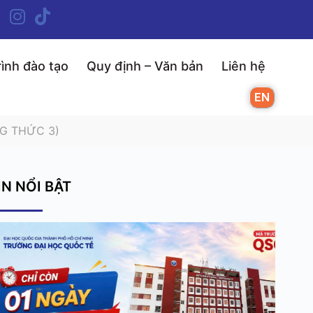
ình đào tạo
Quy định – Văn bản
Liên hệ
EN
G THỨC 3)
IN NỔI BẬT