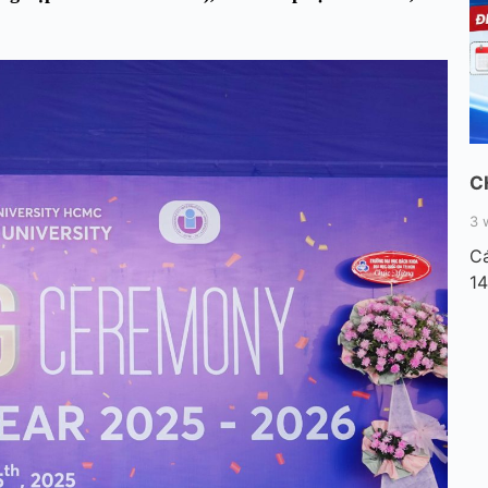
C
3 
Cá
14