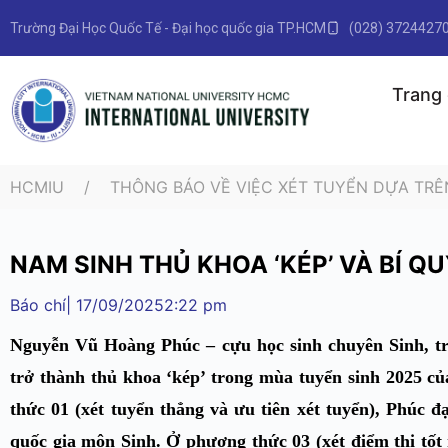
Trường Đại Học Quốc Tế - Đại học quốc gia TP.HCM
(028) 3724427
Trang
HCMIU
THÔNG BÁO VỀ VIỆC XÉT TUYỂN DỰA TRÊ
NAM SINH THỦ KHOA ‘KÉP’ VÀ BÍ Q
Báo chí
|
17/09/2025
2:22 pm
Nguyễn Vũ Hoàng Phúc – cựu học sinh chuyên Sinh,
trở thành thủ khoa ‘kép’ trong mùa tuyển sinh 2025
thức 01 (xét tuyển thẳng và ưu tiên xét tuyển), Phúc đạ
quốc gia môn Sinh. Ở phương thức 03 (xét điểm thi tốt