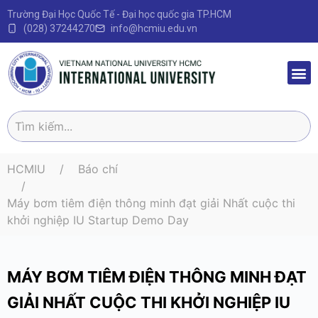
Trường Đại Học Quốc Tế - Đại học quốc gia TP.HCM
(028) 37244270
info@hcmiu.edu.vn
Trang 
Sau Đại
Chương 
Quy định – V
HCMIU
Báo chí
Máy bơm tiêm điện thông minh đạt giải Nhất cuộc thi
khởi nghiệp IU Startup Demo Day
MÁY BƠM TIÊM ĐIỆN THÔNG MINH ĐẠT
GIẢI NHẤT CUỘC THI KHỞI NGHIỆP IU