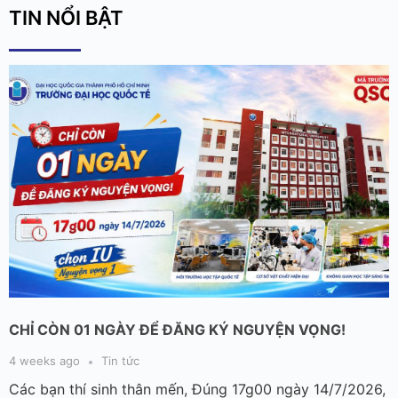
TIN NỔI BẬT
CHỈ CÒN 01 NGÀY ĐỂ ĐĂNG KÝ NGUYỆN VỌNG!
4 weeks ago
Tin tức
Các bạn thí sinh thân mến, Đúng 17g00 ngày 14/7/2026,