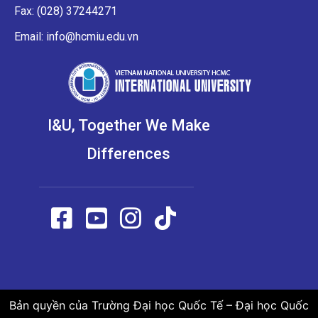
Fax: (028) 37244271
Email: info@hcmiu.edu.vn
I&U, Together We Make
Differences
Bản quyền của Trường Đại học Quốc Tế – Đại học Quốc