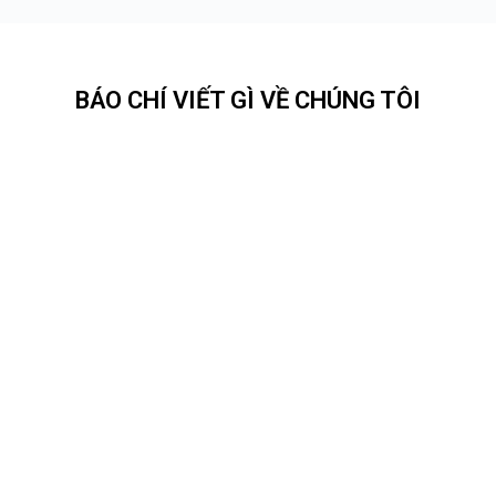
BÁO CHÍ VIẾT GÌ VỀ CHÚNG TÔI
Nguyễn
Lê
Võ Đình
Hưng
Phạm
Doãn
Quang
Nguyệt
Khải
Thương
Thủ khoa
Phan