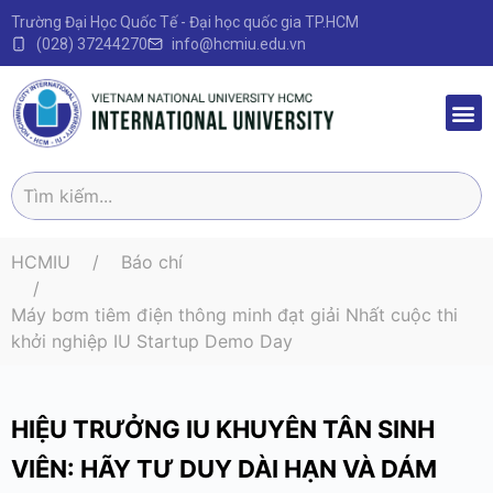
Trường Đại Học Quốc Tế - Đại học quốc gia TP.HCM
(028) 37244270
info@hcmiu.edu.vn
Trang 
Sau Đại
Chương 
Quy định – V
HCMIU
Báo chí
Máy bơm tiêm điện thông minh đạt giải Nhất cuộc thi
khởi nghiệp IU Startup Demo Day
HIỆU TRƯỞNG IU KHUYÊN TÂN SINH
VIÊN: HÃY TƯ DUY DÀI HẠN VÀ DÁM