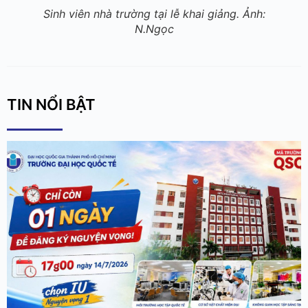
CHỈ CÒN 01 NGÀY ĐỂ ĐĂNG KÝ NGUYỆN VỌNG!
3 weeks ago
Tin tức
Các bạn thí sinh thân mến, Đúng 17g00 ngày 14/7/2026,
quá trình đăng ký nguyện