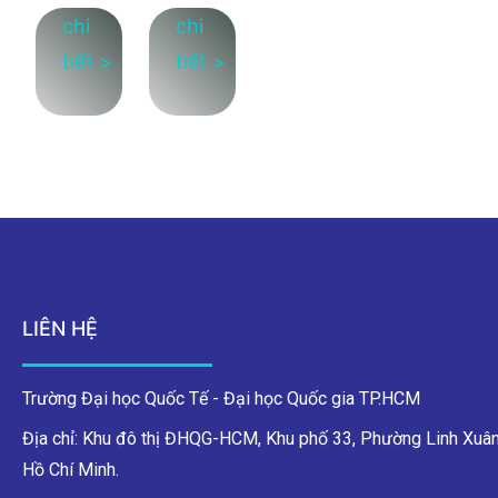
LIÊN HỆ
Trường Đại học Quốc Tế - Đại học Quốc gia TP.HCM
Địa chỉ: Khu đô thị ĐHQG-HCM, Khu phố 33, Phường Linh Xuân
Hồ Chí Minh.
Điện thoại: (028) 37244270
Hotline tư vấn hướng nghiệp: 0898 326 501
Hotline tư vấn phương thức & hồ sơ xét tuyển: 0839 464 270
270
Fax: (028) 37244271
Email: info@hcmiu.edu.vn