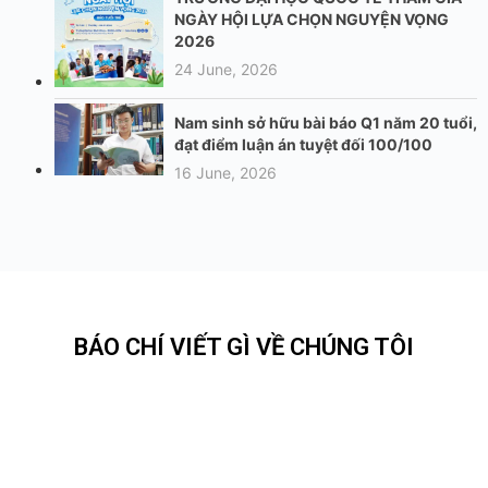
BÁO CHÍ VIẾT GÌ VỀ CHÚNG TÔI
Nguyễn
Lê
Võ Đình
Hưng
Phạm
Doãn
Quang
Nguyệt
Khải
Thương