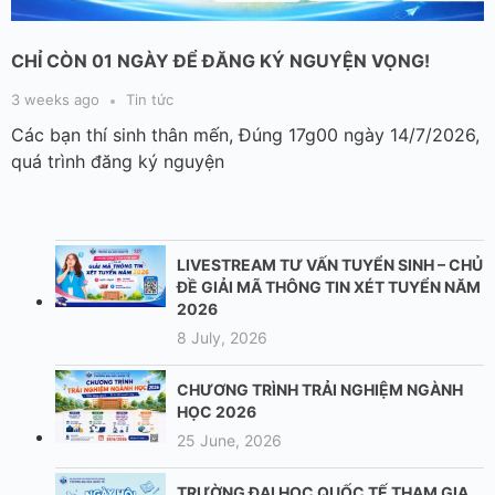
LIVESTREAM TƯ VẤN TUYỂN SINH – CHỦ
ĐỀ GIẢI MÃ THÔNG TIN XÉT TUYỂN NĂM
2026
8 July, 2026
CHƯƠNG TRÌNH TRẢI NGHIỆM NGÀNH
HỌC 2026
25 June, 2026
TRƯỜNG ĐẠI HỌC QUỐC TẾ THAM GIA
NGÀY HỘI LỰA CHỌN NGUYỆN VỌNG
2026
24 June, 2026
Nam sinh sở hữu bài báo Q1 năm 20 tuổi,
đạt điểm luận án tuyệt đối 100/100
16 June, 2026