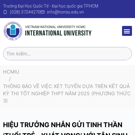
Trường Đại Học Quốc Tế - Đại học quốc gia TP.HCM
(028) 37244270
info@hcmiu.edu.vn
Trang 
Sau Đại
Chương 
Quy định – V
HCMIU
THÔNG BÁO VỀ VIỆC XÉT TUYỂN DỰA TRÊN KẾT QUẢ
KỲ THI TỐT NGHIỆP THPT NĂM 2025 (PHƯƠNG THỨC
3)
HIỆU TRƯỞNG NHẮN GỬI TINH THẦN