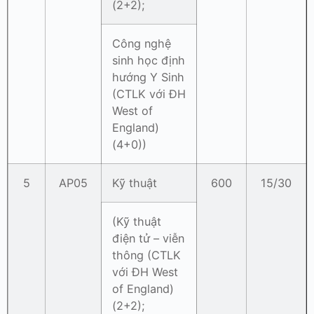
(2+2);
Công nghệ
sinh học định
hướng Y Sinh
(CTLK với ĐH
West of
England)
(4+0))
5
AP05
Kỹ thuật
600
15/30
(Kỹ thuật
điện tử – viễn
thông (CTLK
với ĐH West
of England)
(2+2);