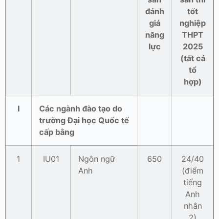
đánh
tốt
giá
nghiệp
năng
THPT
lực
2025
(tất cả
tổ
hợp)
I
Các ngành đào tạo do
trường Đại học Quốc tế
cấp bằng
1
IU01
Ngôn ngữ
650
24/40
Anh
(điểm
tiếng
Anh
nhân
2)