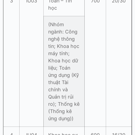
3
IU03
Toán – Tin
700
20/30
học
(Nhóm
ngành: Công
nghệ thông
tin; Khoa học
máy tính;
Khoa học dữ
liệu; Toán
ứng dụng (Kỹ
thuật Tài
chính và
Quản trị rủi
ro); Thống kê
(Thống kê
ứng dụng))