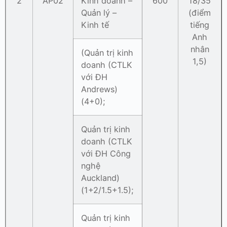
2
AP02
Kinh doanh –
600
18/35
Quản lý –
(điểm
Kinh tế
tiếng
Anh
nhân
(Quản trị kinh
1,5)
doanh (CTLK
với ĐH
Andrews)
(4+0);
Quản trị kinh
doanh (CTLK
với ĐH Công
nghệ
Auckland)
(1+2/1.5+1.5);
Quản trị kinh