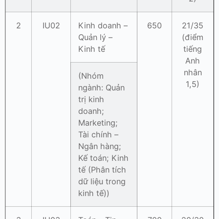
2
IU02
Kinh doanh –
650
21/35
Quản lý –
(điểm
Kinh tế
tiếng
Anh
nhân
(Nhóm
1,5)
ngành: Quản
trị kinh
doanh;
Marketing;
Tài chính –
Ngân hàng;
Kế toán; Kinh
tế (Phân tích
dữ liệu trong
kinh tế))