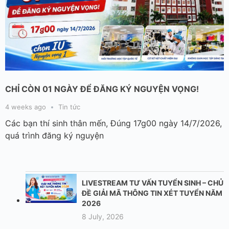
CHỈ CÒN 01 NGÀY ĐỂ ĐĂNG KÝ NGUYỆN VỌNG!
4 weeks ago
Tin tức
Các bạn thí sinh thân mến, Đúng 17g00 ngày 14/7/2026,
quá trình đăng ký nguyện
LIVESTREAM TƯ VẤN TUYỂN SINH – CHỦ
ĐỀ GIẢI MÃ THÔNG TIN XÉT TUYỂN NĂM
2026
8 July, 2026