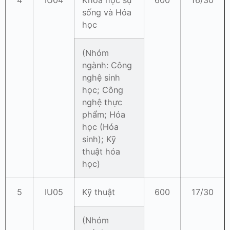
4
IU04
Khoa học sự
600
16/30
sống và Hóa
học
(Nhóm
ngành: Công
nghệ sinh
học; Công
nghệ thực
phẩm; Hóa
học (Hóa
sinh); Kỹ
thuật hóa
học)
5
IU05
Kỹ thuật
600
17/30
(Nhóm