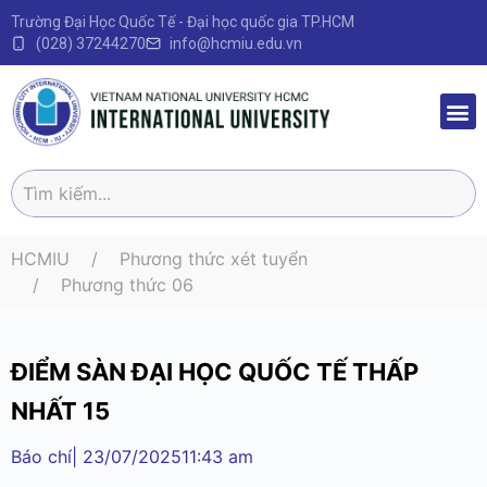
Trường Đại Học Quốc Tế - Đại học quốc gia TP.HCM
(028) 37244270
info@hcmiu.edu.vn
Trang 
Sau Đại
Chương 
Quy định – V
HCMIU
Phương thức xét tuyển
Phương thức 06
ĐIỂM SÀN ĐẠI HỌC QUỐC TẾ THẤP
NHẤT 15
Báo chí
|
23/07/2025
11:43 am