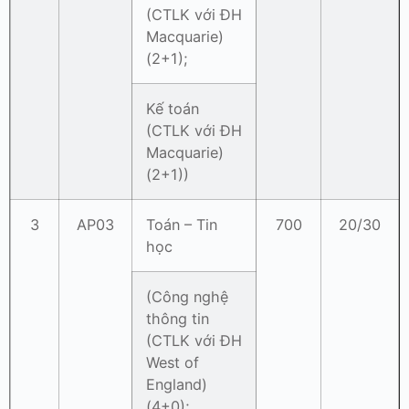
(CTLK với ĐH
Macquarie)
(2+1);
Kế toán
(CTLK với ĐH
Macquarie)
(2+1))
3
AP03
Toán – Tin
700
20/30
học
(Công nghệ
thông tin
(CTLK với ĐH
West of
England)
(4+0);