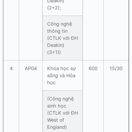
Deakin)
(2+2);
Công nghệ
thông tin
(CTLK với ĐH
Deakin)
(3+1))
4
AP04
Khoa học sự
600
15/30
sống và Hóa
học
(Công nghệ
sinh học
(CTLK với ĐH
West of
England)