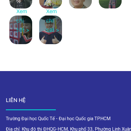
tế
tế
Xem
Xem
chi
chi
tiết >
tiết >
LIÊN HỆ
Trường Đại học Quốc Tế - Đại học Quốc gia TP.HCM
Địa chỉ: Khu đô thị ĐHQG-HCM, Khu phố 33, Phường Linh Xuân