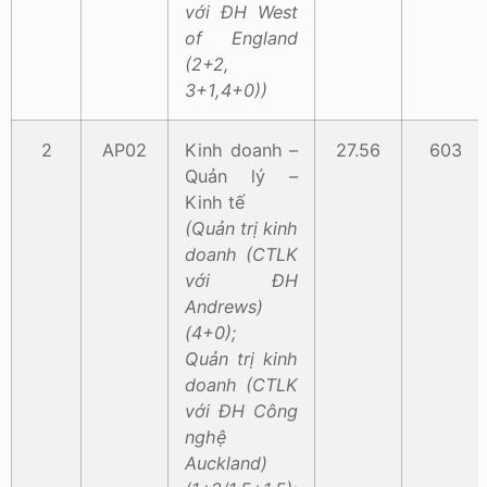
với ĐH West
of England
(2+2,
3+1,4+0))
2
AP02
Kinh doanh –
27.56
603
Quản lý –
Kinh tế
(Quản trị kinh
doanh (CTLK
với ĐH
Andrews)
(4+0);
Quản trị kinh
doanh (CTLK
với ĐH Công
nghệ
Auckland)