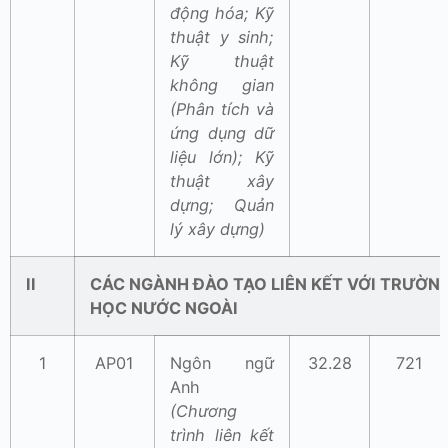
động hóa; Kỹ
thuật y sinh;
Kỹ thuật
không gian
(Phân tích và
ứng dụng dữ
liệu lớn); Kỹ
thuật xây
dựng; Quản
lý xây dựng)
II
CÁC NGÀNH ĐÀO TẠO LIÊN KẾT VỚI TRƯỜNG
HỌC NƯỚC NGOÀI
1
AP01
Ngôn ngữ
32.28
721
Anh
(Chương
trình liên kết