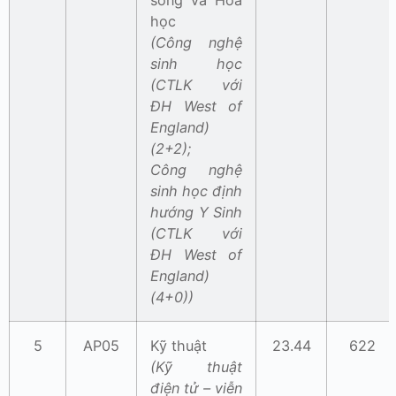
sống và Hóa
học
(Công nghệ
sinh học
(CTLK với
ĐH West of
England)
(2+2);
Công nghệ
sinh học định
hướng Y Sinh
(CTLK với
ĐH West of
England)
(4+0))
5
AP05
Kỹ thuật
23.44
622
(Kỹ thuật
điện tử – viễn