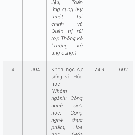
liệu; Toán
ứng dụng (Kỹ
thuật Tài
chính và
Quản trị rủi
ro); Thống kê
(Thống kê
ứng dụng))
4
IU04
Khoa học sự
24.9
602
sống và Hóa
học
(Nhóm
ngành: Công
nghệ sinh
học; Công
nghệ thực
phẩm; Hóa
học (Hóa