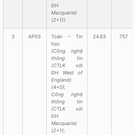
ĐH
Macquarie)
(2+1))
3
AP03
Toán – Tin
24.83
757
học
(Công nghệ
thông tin
(CTLK với
ĐH West of
England)
(4+0);
Công nghệ
thông tin
(CTLK với
ĐH
Macquarie)
(2+1);