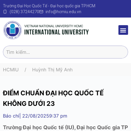
Trường Đại Học Quốc Tế - Đại học quốc gia TP.HCM
(028) 37244270
info@hcmiu.edu.vn
Trang 
Sau Đại
Chương 
Quy định – V
HCMIU
Huỳnh Thị Mỹ Anh
ĐIỂM CHUẨN ĐẠI HỌC QUỐC TẾ
KHÔNG DƯỚI 23
Báo chí
|
22/08/2025
9:37 pm
Trường Đại học Quốc tế (IU), Đại học Quốc gia TP