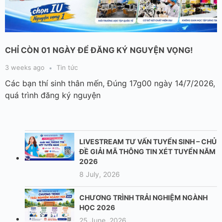
CHỈ CÒN 01 NGÀY ĐỂ ĐĂNG KÝ NGUYỆN VỌNG!
3 weeks ago
Tin tức
Các bạn thí sinh thân mến, Đúng 17g00 ngày 14/7/2026,
quá trình đăng ký nguyện
LIVESTREAM TƯ VẤN TUYỂN SINH – CHỦ
ĐỀ GIẢI MÃ THÔNG TIN XÉT TUYỂN NĂM
2026
8 July, 2026
CHƯƠNG TRÌNH TRẢI NGHIỆM NGÀNH
HỌC 2026
25 June, 2026