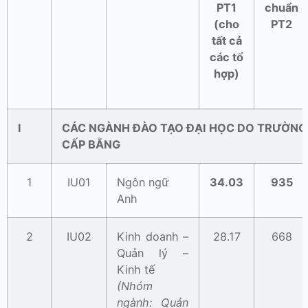
PT1
chuẩn
(cho
PT2
tất cả
các tổ
hợp)
I
CÁC NGÀNH ĐÀO TẠO ĐẠI HỌC DO TRƯỜNG
CẤP BẰNG
1
IU01
Ngôn ngữ
34.03
935
Anh
2
IU02
Kinh doanh –
28.17
668
Quản lý –
Kinh tế
(Nhóm
ngành: Quản