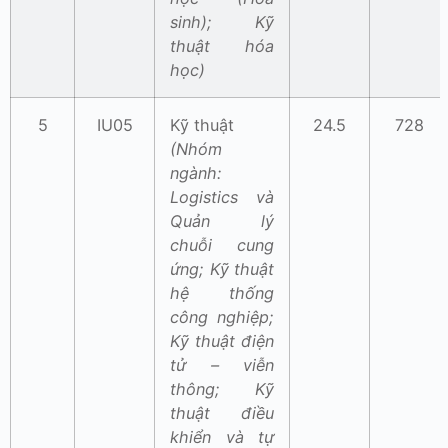
sinh); Kỹ
thuật hóa
học)
5
IU05
Kỹ thuật
24.5
728
(Nhóm
ngành:
Logistics và
Quản lý
chuỗi cung
ứng; Kỹ thuật
hệ thống
công nghiệp;
Kỹ thuật điện
tử – viễn
thông; Kỹ
thuật điều
khiển và tự