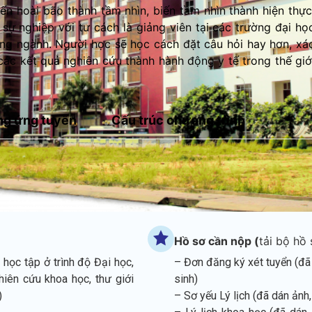
iến hoài bão thành tầm nhìn, biến tầm nhìn thành hiện thực
sự nghiệp với tư cách là giảng viên tại các trường đại họ
ong ngành. Người học sẽ học cách đặt câu hỏi hay hơn, xá
các kết quả nghiên cứu thành hành động y tế trong thế giớ
ng ứng tuyển
Cấu trúc chương trình
Hồ sơ cần nộp (
tải bộ hồ 
học tập ở trình độ Đại học,
– Đơn đăng ký xét tuyển (đã
ghiên cứu khoa học, thư giới
sinh)
)
– Sơ yếu Lý lịch (đã dán ảnh