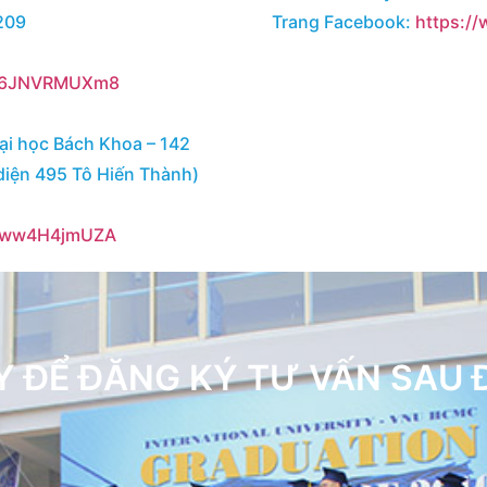
3209
Trang Facebook:
https:/
cy6JNVRMUXm8
Đại học Bách Khoa – 142
diện 495 Tô Hiến Thành)
B5ww4H4jmUZA
Y ĐỂ ĐĂNG KÝ TƯ VẤN SAU 