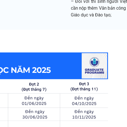
– Đối với thí sinh người V
cần nộp thêm Văn bản công 
Giáo dục và Đào tạo;