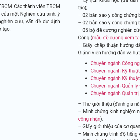
– Lý lịch khoa học (đã dán
ớc TBCM. Các thành viên TBCM
tác);
ó của một Nghiên cứu sinh; ý
– 02 bản sao y công chứng b
 nghiên cứu, vấn đề dự định
– 02 bản sao y công chứng b
 tạo;
– 05 bộ đề cương nghiên cứu 
Công (
mẫu đề cương xem tạ
– Giấy chấp thuận hướng d
Giảng viên hướng dẫn và hướ
Chuyên ngành Công ng
Chuyên ngành Kỹ thuật
Chuyên ngành Kỹ thuật
Chuyên ngành Quản lý
Chuyên ngành Quản trị
– Thư giới thiệu (đánh giá n
– Minh chứng kinh nghiệm n
công nhận
);
– Giấy giới thiệu của cơ quan
– Minh chứng trình độ tiếng 