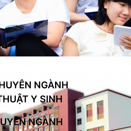
 CHUYÊN NGÀNH
 THUẬT Y SINH
CHUYÊN NGÀNH