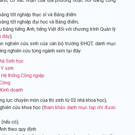
 ảnh, có xác nhận của địa phương hoặc nơi đang công
ằng tốt nghiệp thạc sĩ và Bảng điểm
ằng tốt nghiệp đại học và Bảng điểm;
bằng tiếng Anh, tiếng Việt đối với chương trình Quản lý
i đây
);
ẫn nghiên cứu sinh của cán bộ trường ĐHQT, danh mục
ng nghiên cứu từng ngành xem tại đây:
hệ Sinh học
 Y sinh
 Hệ thống Công ngiệp
 Công
 Kinh doanh
ăng lực chuyên môn của thí sinh từ 02 nhà khoa học);
ghiên cứu khoa học (
tham khảo danh mục tạp chí được
 (nếu có);
Anh theo quy định