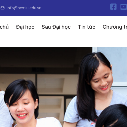
0
info@hcmiu.edu.vn
 chủ
Đại học
Sau Đại học
Tin tức
Chương tr