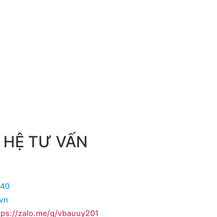
 HỆ TƯ VẤN
040
.vn
tps://zalo.me/g/vbauuy201