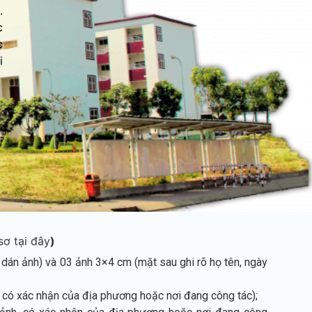
.
c
c
i
sơ tại đây
)
 dán ảnh) và 03 ảnh 3×4 cm (mặt sau ghi rõ họ tên, ngày
, có xác nhận của địa phương hoặc nơi đang công tác);