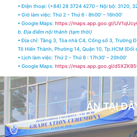
• Điện thoại: (+84) 28 3724 4270 – Nội bộ: 3120, 
• Giờ làm việc: Thứ 2 – Thứ 6 : 8h00′ – 16h00′
• Google Maps:
https://maps.app.goo.gl/UV1qU
b. Địa điểm nội thành (tạm thời)
• Địa chỉ: Tầng 3, Tòa nhà C4, Cổng số 3, Trường 
Tô Hiến Thành, Phường 14, Quận 10, Tp.HCM (Đối 
• Lịch làm việc: Thứ 2 – Thứ 6 : 17h30′ – 20h00′
• Google Maps:
https://maps.app.goo.gl/d5XZK
ẤN TẠI ĐÂ