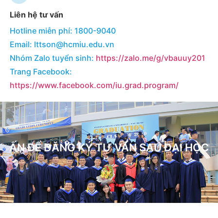
Liên hệ tư vấn
Hotline miễn phí: 1800-9040
Email: lttson@hcmiu.edu.vn
Nhóm Zalo tuyển sinh:
https://zalo.me/g/vbauuy201
Trang Facebook:
https://www.facebook.com/iu.grad.program/
ẤN ĐỂ ĐĂNG KÝ TƯ VẤN SAU ĐẠI HỌC