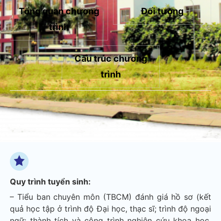
Tổng quan chương
Đối tượng
trình
Cấu trúc chương
trình
Quy trình tuyển sinh:
– Tiểu ban chuyên môn (TBCM) đánh giá hồ sơ (kết
quả học tập ở trình độ Đại học, thạc sĩ; trình độ ngoại
ngữ; thành tích và công trình nghiên cứu khoa học,