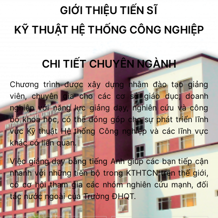
GIỚI THIỆU TIẾN SĨ
KỸ THUẬT HỆ THỐNG CÔNG NGHIỆP
CHI TIẾT CHUYÊN NGÀNH
Chương trình được xây dựng nhằm đào tạo giảng
viên, chuyên gia cho các cơ sở giáo dục, doanh
nghiệp với năng lực giảng dạy, nghiên cứu và công
bố khoa học, có thể đóng góp cho sự phát triển lĩnh
vực Kỹ thuật Hệ thống Công nghiệp và các lĩnh vực
khác có liên quan.
Việc giảng dạy bằng tiếng Anh giúp các bạn tiếp cận
nhanh với những tiến bộ trong KTHTCN trên thế giới,
có cơ hội tham gia các nhóm nghiên cứu mạnh, đối
tác nước ngoài của Trường ĐHQT.