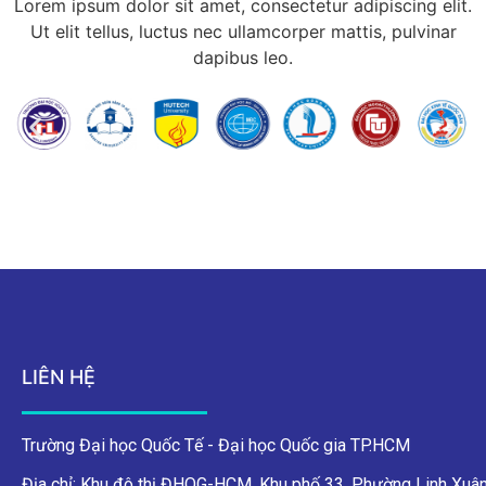
Lorem ipsum dolor sit amet, consectetur adipiscing elit.
Ut elit tellus, luctus nec ullamcorper mattis, pulvinar
dapibus leo.
LIÊN HỆ
Trường Đại học Quốc Tế - Đại học Quốc gia TP.HCM
Địa chỉ: Khu đô thị ĐHQG-HCM, Khu phố 33, Phường Linh Xuân