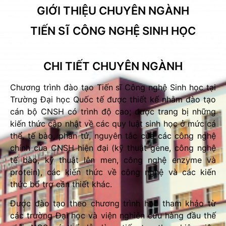
GIỚI THIỆU CHUYÊN NGÀNH
TIẾN SĨ CÔNG NGHỆ SINH HỌC
CHI TIẾT CHUYÊN NGÀNH
Chương trình đào tạo Tiến sĩ Công nghệ Sinh học tại
Trường Đại học Quốc tế được thiết kế nhằm đào tạo
cán bộ CNSH có trình độ cao; được trang bị những
kiến thức cập nhật về các quy luật sinh học ở mức cá
thể, tế bào, phân tử, nguyên tắc của các công nghệ
chính của CNSH hiện đại (kỹ thuật gene, công nghệ
tế bào, kỹ thuật lên men, công nghệ enzyme và
protein), các kiến thức về công nghệ và các kiến
thức bổ trợ cần thiết khác.
Được đào tạo theo chương trình học tham khảo từ
các trường Đại học và viện nghiên cứu hàng đầu thế