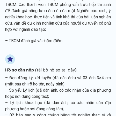
TBCM. Các thành viên TBCM phỏng vấn trực tiếp thí sinh
để đánh giá năng lực cần có của một Nghiên cứu sinh; ý
nghĩa khoa học, thực tiễn và tính khả thi của bài luận nghiên
cứu, vấn đề dự định nghiên cứu của người dự tuyển có phù
hợp với ngành đào tạo;
– TBCM đánh giá và chấm điểm.
Hồ sơ cần nộp (
tải bộ hồ sơ tại đây
)
– Đơn đăng ký xét tuyển (đã dán ảnh) và 03 ảnh 3×4 cm
(mặt sau ghi rõ họ tên, ngày sinh)
– Sơ yếu Lý lịch (đã dán ảnh, có xác nhận của địa phương
hoặc nơi đang công tác);
– Lý lịch khoa học (đã dán ảnh, có xác nhận của địa
phương hoặc nơi đang công tác);
– 02 bản sao y công chứng bằng tốt nghiệp thạc sĩ và