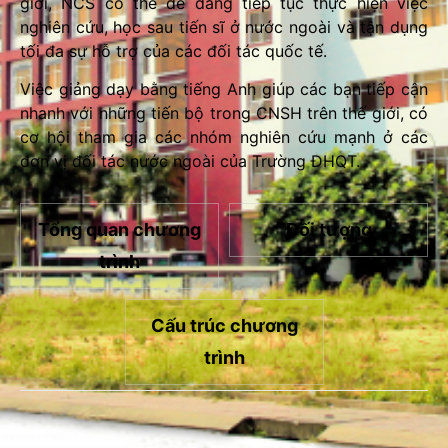
giới, NCS có thể dễ dàng tiếp tục thực hiện việc
nghiên cứu, học sau tiến sĩ ở nước ngoài và tận dụng
tối đa sự hỗ trợ của các đối tác quốc tế.
Việc giảng dạy bằng tiếng Anh giúp các bạn tiếp cận
nhanh với những tiến bộ trong CNSH trên thế giới, có
cơ hội tham gia các nhóm nghiên cứu mạnh ở các
đơn vị đối tác nước ngoài của Trường ĐHQT.
Tổng quan chương
Đối tượng
trình
Cấu trúc chương
trình