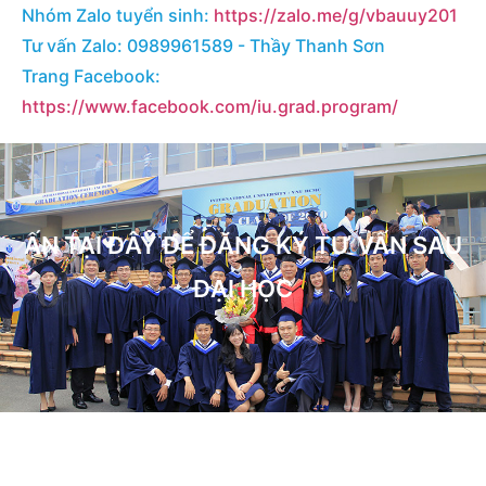
Nhóm Zalo tuyển sinh:
https://zalo.me/g/vbauuy201
Tư vấn Zalo: 0989961589 - Thầy Thanh Sơn
Trang Facebook:
https://www.facebook.com/iu.grad.program/
ẤN TẠI ĐÂY ĐỂ ĐĂNG KÝ TƯ VẤN SAU
ĐẠI HỌC