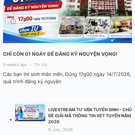
CHỈ CÒN 01 NGÀY ĐỂ ĐĂNG KÝ NGUYỆN VỌNG!
3 weeks ago
Tin tức
Các bạn thí sinh thân mến, Đúng 17g00 ngày 14/7/2026,
quá trình đăng ký nguyện
LIVESTREAM TƯ VẤN TUYỂN SINH – CHỦ
ĐỀ GIẢI MÃ THÔNG TIN XÉT TUYỂN NĂM
2026
8 July, 2026