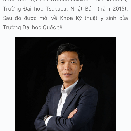
Trường Đại học Tsukuba, Nhật Bản (năm 2015).
Sau đó được mời về Khoa Kỹ thuật y sinh của
Trường Đại học Quốc tế.