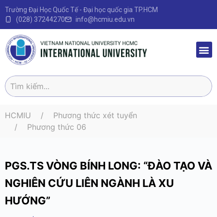
Trường Đại Học Quốc Tế - Đại học quốc gia TP.HCM
(028) 37244270
info@hcmiu.edu.vn
Trang 
Sau Đại
Chương 
Quy định – V
HCMIU
Phương thức xét tuyển
Phương thức 06
PGS.TS VÒNG BÍNH LONG: “ĐÀO TẠO VÀ
NGHIÊN CỨU LIÊN NGÀNH LÀ XU
HƯỚNG”