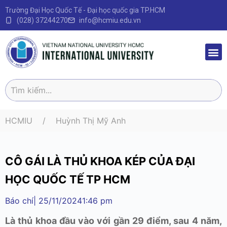
Trường Đại Học Quốc Tế - Đại học quốc gia TP.HCM
(028) 37244270
info@hcmiu.edu.vn
Trang 
Sau Đại
Chương 
Quy định – V
HCMIU
Huỳnh Thị Mỹ Anh
CÔ GÁI LÀ THỦ KHOA KÉP CỦA ĐẠI
HỌC QUỐC TẾ TP HCM
Báo chí
|
25/11/2024
1:46 pm
Là thủ khoa đầu vào với gần 29 điểm, sau 4 năm,