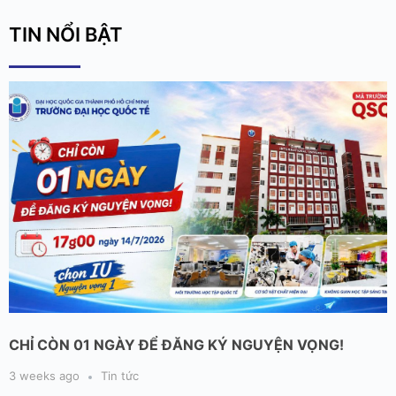
TIN NỔI BẬT
CHỈ CÒN 01 NGÀY ĐỂ ĐĂNG KÝ NGUYỆN VỌNG!
3 weeks ago
Tin tức