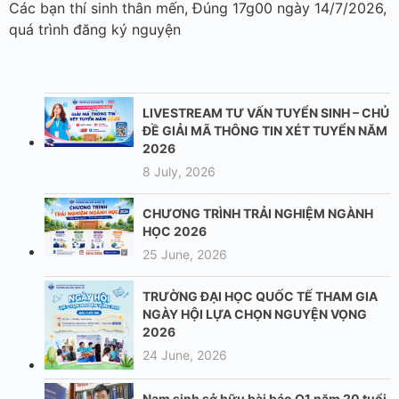
Các bạn thí sinh thân mến, Đúng 17g00 ngày 14/7/2026,
quá trình đăng ký nguyện
LIVESTREAM TƯ VẤN TUYỂN SINH – CHỦ
ĐỀ GIẢI MÃ THÔNG TIN XÉT TUYỂN NĂM
2026
8 July, 2026
CHƯƠNG TRÌNH TRẢI NGHIỆM NGÀNH
HỌC 2026
25 June, 2026
TRƯỜNG ĐẠI HỌC QUỐC TẾ THAM GIA
NGÀY HỘI LỰA CHỌN NGUYỆN VỌNG
2026
24 June, 2026
Nam sinh sở hữu bài báo Q1 năm 20 tuổi,