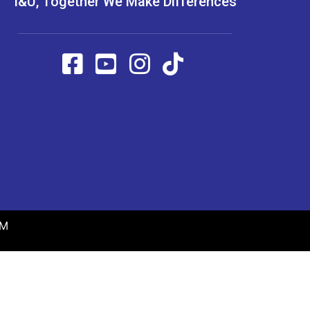
I&U, Together We Make Differences
CM