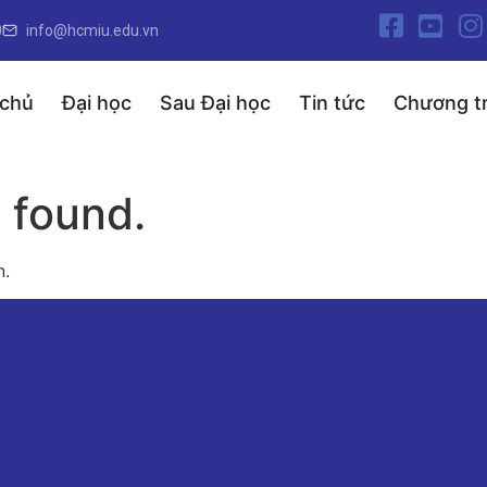
0
info@hcmiu.edu.vn
 chủ
Đại học
Sau Đại học
Tin tức
Chương tr
 found.
n.