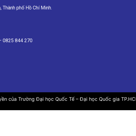
, Thành phố Hồ Chí Minh.
 – 0825 844 270
yền của Trường Đại học Quốc Tế – Đại học Quốc gia TP.H