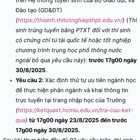
trên Hệ thống tuyển sinh của Bộ Giáo dục và
Đào tạo (GD&ĐT)
(
https://thisinh.thitotnghiepthpt.edu.vn/
)
(
Thí
sinh trúng tuyển bằng PTXT đối với thí sinh
có chứng chỉ tú tài quốc tế hoặc tốt nghiệp
chương trình trung học phổ thông nước
ngoài bỏ qua
yêu cầu
này
):
trước 17g00 ngày
30/8/2025
.
Yêu cầu 2:
Xác định thứ tự ưu tiên ngành học
để thực hiện phân ngành và khai thông tin
trực tuyến tại trang nhập học của Trường
(
https://ketquaxt.hcmiu.edu.vn/tra-cuu-ket-
qua
)
từ 17g00 ngày 2
3
/8/2025 đến trước
17g00 ngày 30/8/2025
.