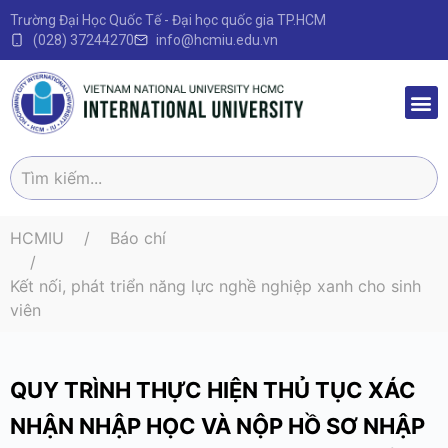
Trường Đại Học Quốc Tế - Đại học quốc gia TP.HCM
(028) 37244270
info@hcmiu.edu.vn
Trang 
Sau Đại
Chương 
Quy định – V
HCMIU
Báo chí
Kết nối, phát triển năng lực nghề nghiệp xanh cho sinh
viên
QUY TRÌNH THỰC HIỆN THỦ TỤC XÁC
NHẬN NHẬP HỌC VÀ NỘP HỒ SƠ NHẬP