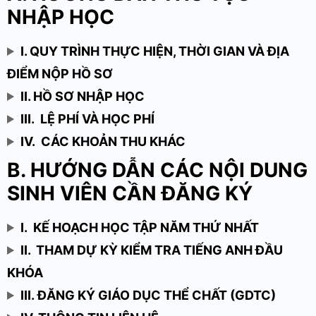
NHẬP HỌC
I. QUY TRÌNH THỰC HIỆN, THỜI GIAN VÀ ĐỊA
ĐIỂM NỘP HỒ SƠ
II. HỒ SƠ NHẬP HỌC
III. LỆ PHÍ VÀ HỌC PHÍ
IV. CÁC KHOẢN THU KHÁC
B. HƯỚNG DẪN CÁC NỘI DUNG
SINH VIÊN CẦN ĐĂNG KÝ
I. KẾ HOẠCH HỌC TẬP NĂM THỨ NHẤT
II. THAM DỰ KỲ KIỂM TRA TIẾNG ANH ĐẦU
KHÓA
III. ĐĂNG KÝ GIÁO DỤC THỂ CHẤT (GDTC)