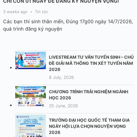
CHỈ CÒN 01 NGÀY ĐỂ ĐĂNG KÝ NGUYỆN VỌNG!
3 weeks ago
Tin tức
Các bạn thí sinh thân mến, Đúng 17g00 ngày 14/7/2026,
quá trình đăng ký nguyện
LIVESTREAM TƯ VẤN TUYỂN SINH – CHỦ
ĐỀ GIẢI MÃ THÔNG TIN XÉT TUYỂN NĂM
2026
8 July, 2026
CHƯƠNG TRÌNH TRẢI NGHIỆM NGÀNH
HỌC 2026
25 June, 2026
TRƯỜNG ĐẠI HỌC QUỐC TẾ THAM GIA
NGÀY HỘI LỰA CHỌN NGUYỆN VỌNG
2026