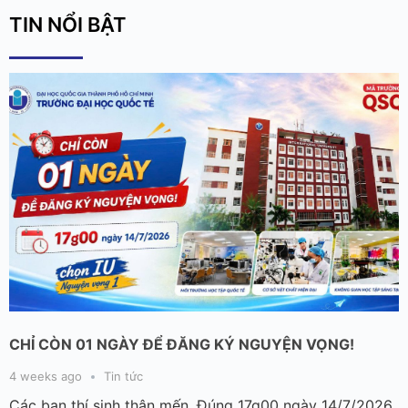
TIN NỔI BẬT
CHỈ CÒN 01 NGÀY ĐỂ ĐĂNG KÝ NGUYỆN VỌNG!
4 weeks ago
Tin tức
Các bạn thí sinh thân mến, Đúng 17g00 ngày 14/7/2026,