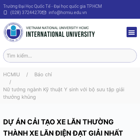
Trường Đại Học Quốc Tế - Đại học quốc gia TP.HCM
(028) 37244270
info@hcmiu.edu.vn
Trang 
Sau Đại
Chương 
Quy định – V
HCMIU
Báo chí
Nữ tướng ngành Kỹ thuật Y sinh với bộ sưu tập giải
thưởng khủng
DỰ ÁN CẢI TẠO XE LĂN THƯỜNG
THÀNH XE LĂN ĐIỆN ĐẠT GIẢI NHẤT