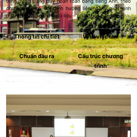
trình được giảng dạy hoàn toàn bằng tiếng Anh, theo
chuẩn quốc tế, với định hướng liên ngành giữa kinh
doanh – công nghệ – dữ liệu – phát triển bền vững.
Thông tin chi tiết
Vị trí việc làm
Chuẩn đầu ra
Cấu trúc chương
trình