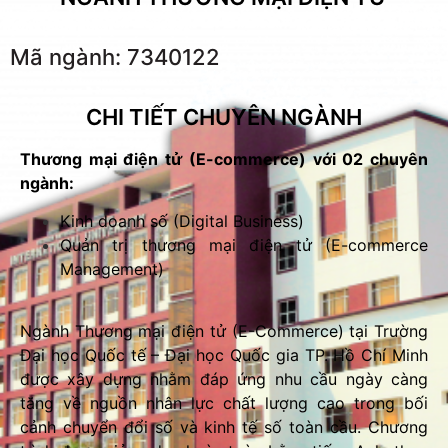
Mã ngành: 7340122
CHI TIẾT CHUYÊN NGÀNH
Thương mại điện tử (E-commerce) với 02 chuyên
ngành:
Kinh doanh số (Digital Business)
Quản trị thương mại điện tử (E-commerce
Management)
Ngành Thương mại điện tử (E-Commerce) tại Trường
Đại học Quốc tế – Đại học Quốc gia TP. Hồ Chí Minh
được xây dựng nhằm đáp ứng nhu cầu ngày càng
tăng về nguồn nhân lực chất lượng cao trong bối
cảnh chuyển đổi số và kinh tế số toàn cầu. Chương