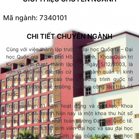
Mã ngành: 7340101
CHI TIẾT CHUYÊN NGÀNH
Cùng với việc thành lập trường Đại học Quốc tế – Đại
học Quốc gia thành phố Hồ Chí Minh, Khoa Quản trị
Kinh doanh được thành lập vào ngày 5/12/2003, là
đơn vị đầu tiên đào tạo cử nhân ngành quản trị kinh
doanh chất lượng cao theo chương trình quốc tế
trong hệ thống các trường đại học công lập trên cả
nước.
Trải qua hơn 11 năm hoạt động và đào tạo, Khoa
Quản trị Kinh doanh hiện nay là một khoa thu hút số
lượng sinh viên lớn nhất toàn trường Đại học Quốc tế.
Hiện nay hơn 4,330 sinh viên đại học và sau đại học
trong tổng số 6,000 sinh viên của trường Đại học