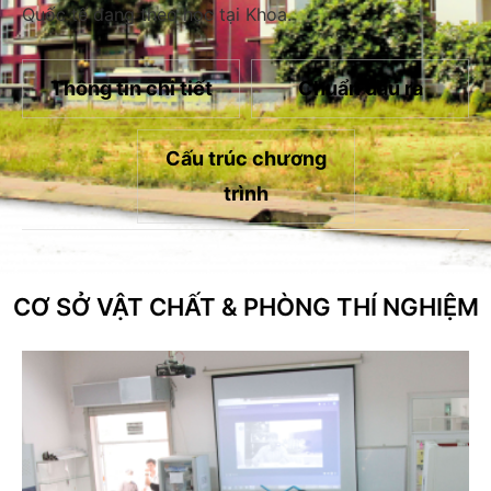
Quốc tế đang theo học tại Khoa.
Thông tin chi tiết
Chuẩn đầu ra
Cấu trúc chương
trình
CƠ SỞ VẬT CHẤT & PHÒNG THÍ NGHIỆM