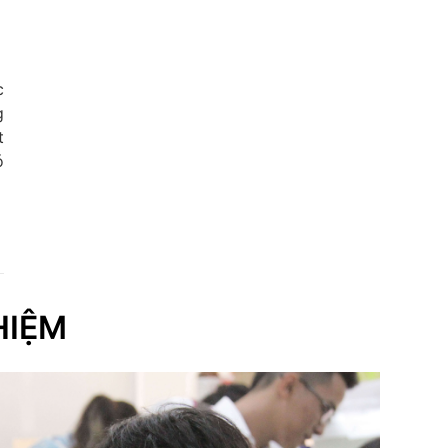
c
g
t
ó
HIỆM