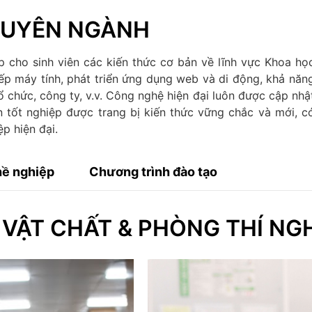
CHUYÊN NGÀNH
cho sinh viên các kiến thức cơ bản về lĩnh vực Khoa họ
iếp máy tính, phát triển ứng dụng web và di động, khả năn
tổ chức, công ty, v.v. Công nghệ hiện đại luôn được cập nhậ
n tốt nghiệp được trang bị kiến thức vững chắc và mới, c
p hiện đại.
hề nghiệp
Chương trình đào tạo
 VẬT CHẤT & PHÒNG THÍ NG