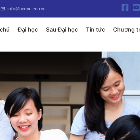
0
info@hcmiu.edu.vn
 chủ
Đại học
Sau Đại học
Tin tức
Chương tr