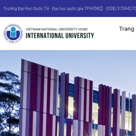
Trường Đại Học Quốc Tế - Đại học quốc gia TP.HCM
(028) 3724427
Trang