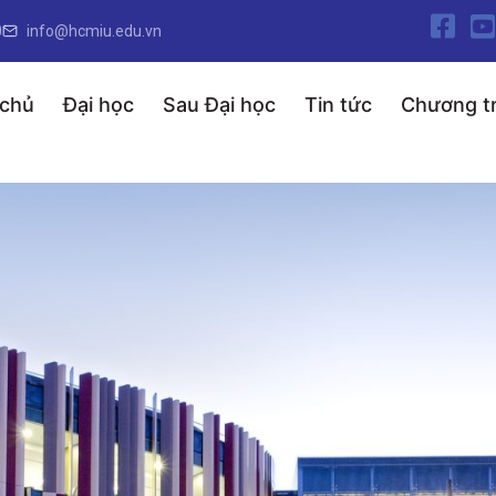
0
info@hcmiu.edu.vn
 chủ
Đại học
Sau Đại học
Tin tức
Chương tr